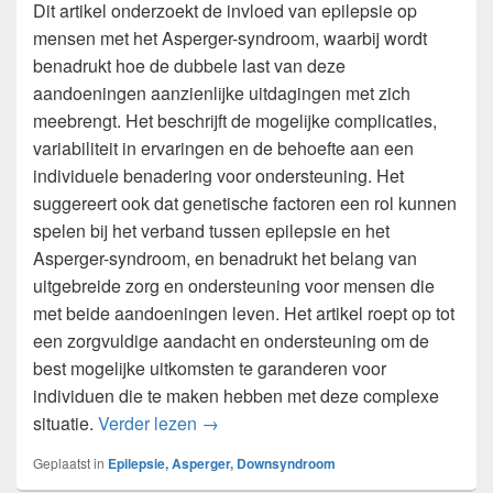
Dit artikel onderzoekt de invloed van epilepsie op
mensen met het Asperger-syndroom, waarbij wordt
benadrukt hoe de dubbele last van deze
aandoeningen aanzienlijke uitdagingen met zich
meebrengt. Het beschrijft de mogelijke complicaties,
variabiliteit in ervaringen en de behoefte aan een
individuele benadering voor ondersteuning. Het
suggereert ook dat genetische factoren een rol kunnen
spelen bij het verband tussen epilepsie en het
Asperger-syndroom, en benadrukt het belang van
uitgebreide zorg en ondersteuning voor mensen die
met beide aandoeningen leven. Het artikel roept op tot
een zorgvuldige aandacht en ondersteuning om de
best mogelijke uitkomsten te garanderen voor
individuen die te maken hebben met deze complexe
– De impact van epilepsie op mense
situatie.
Verder lezen
→
Geplaatst in
Epilepsie, Asperger, Downsyndroom