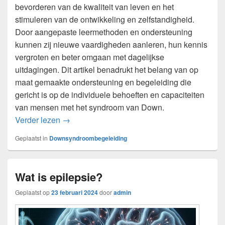
bevorderen van de kwaliteit van leven en het
stimuleren van de ontwikkeling en zelfstandigheid.
Door aangepaste leermethoden en ondersteuning
kunnen zij nieuwe vaardigheden aanleren, hun kennis
vergroten en beter omgaan met dagelijkse
uitdagingen. Dit artikel benadrukt het belang van op
maat gemaakte ondersteuning en begeleiding die
gericht is op de individuele behoeften en capaciteiten
van mensen met het syndroom van Down.
Het belang van begeleiding bij het syndroom
Verder lezen
→
Geplaatst in
Downsyndroombegeleiding
Wat is epilepsie?
Geplaatst op
23 februari 2024
door
admin