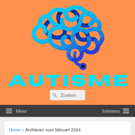
Zoeken
Zoeken
naar:
Menu
Submenu
Home
»
Archieven voor februari 2024