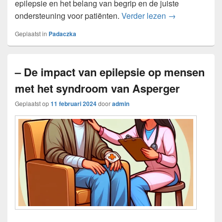
epilepsie en het belang van begrip en de juiste
Alles wat je mo
ondersteuning voor patiënten.
Verder lezen
→
Geplaatst in
Padaczka
– De impact van epilepsie op mensen
met het syndroom van Asperger
Geplaatst op
11 februari 2024
door
admin