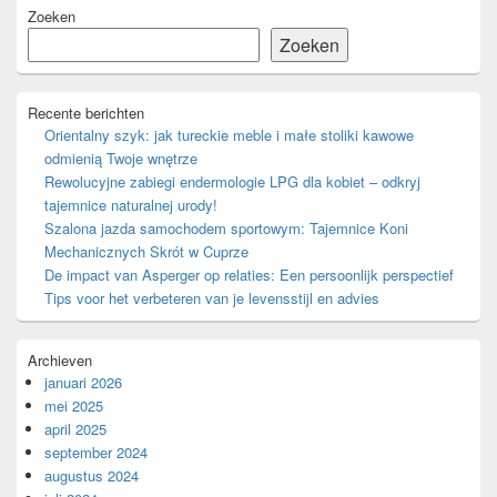
Primaire
Zoeken
zijbalk
widget
Zoeken
gebied
Recente berichten
Orientalny szyk: jak tureckie meble i małe stoliki kawowe
odmienią Twoje wnętrze
Rewolucyjne zabiegi endermologie LPG dla kobiet – odkryj
tajemnice naturalnej urody!
Szalona jazda samochodem sportowym: Tajemnice Koni
Mechanicznych Skrót w Cuprze
De impact van Asperger op relaties: Een persoonlijk perspectief
Tips voor het verbeteren van je levensstijl en advies
Archieven
januari 2026
mei 2025
april 2025
september 2024
augustus 2024