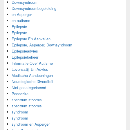
Downsyndroom
Downsyndroombegeleiding
en Asperger
en autisme
Epilepsie
Epilepsie
Epilepsie En Aanvallen
Epilepsie, Asperger, Downsyndroom
Epilepsieadvies
Epilepsiebeheer
Informatie Over Autisme
Levensstijl En Advies
Medische Aandoeningen
Neurologische Diversiteit
Niet gecategoriseerd
Padaczka
spectrum stoornis
spectrum stoornis
syndroom
syndroom
syndroom en Asperger