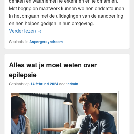
denken en waarnemen te erkennen en te omarmen.
Met begrip en maatwerk kunnen we hen ondersteunen
in het omgaan met de uitdagingen van de aandoening
en hen helpen gedijen in hun omgeving.
Wat is het Aspergersyndroom?
Verder lezen
→
Geplaatst in
Aspergersyndroom
Alles wat je moet weten over
epilepsie
Geplaatst op
14 februari 2024
door
admin