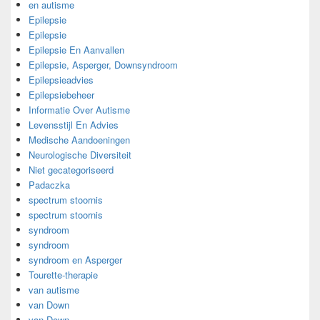
en autisme
Epilepsie
Epilepsie
Epilepsie En Aanvallen
Epilepsie, Asperger, Downsyndroom
Epilepsieadvies
Epilepsiebeheer
Informatie Over Autisme
Levensstijl En Advies
Medische Aandoeningen
Neurologische Diversiteit
Niet gecategoriseerd
Padaczka
spectrum stoornis
spectrum stoornis
syndroom
syndroom
syndroom en Asperger
Tourette-therapie
van autisme
van Down
van Down