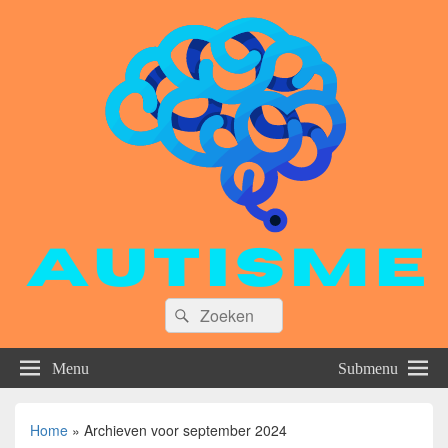
Zoeken
Zoeken
naar:
Menu
Submenu
Home
»
Archieven voor september 2024