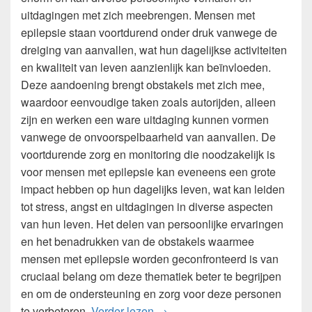
uitdagingen met zich meebrengen. Mensen met
epilepsie staan voortdurend onder druk vanwege de
dreiging van aanvallen, wat hun dagelijkse activiteiten
en kwaliteit van leven aanzienlijk kan beïnvloeden.
Deze aandoening brengt obstakels met zich mee,
waardoor eenvoudige taken zoals autorijden, alleen
zijn en werken een ware uitdaging kunnen vormen
vanwege de onvoorspelbaarheid van aanvallen. De
voortdurende zorg en monitoring die noodzakelijk is
voor mensen met epilepsie kan eveneens een grote
impact hebben op hun dagelijks leven, wat kan leiden
tot stress, angst en uitdagingen in diverse aspecten
van hun leven. Het delen van persoonlijke ervaringen
en het benadrukken van de obstakels waarmee
mensen met epilepsie worden geconfronteerd is van
cruciaal belang om deze thematiek beter te begrijpen
en om de ondersteuning en zorg voor deze personen
Impact van epilepsie op het dag
te verbeteren.
Verder lezen
→