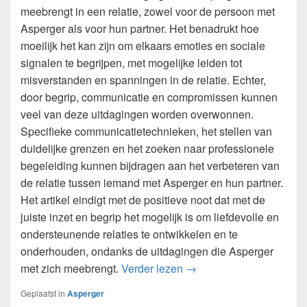
meebrengt in een relatie, zowel voor de persoon met
Asperger als voor hun partner. Het benadrukt hoe
moeilijk het kan zijn om elkaars emoties en sociale
signalen te begrijpen, met mogelijke leiden tot
misverstanden en spanningen in de relatie. Echter,
door begrip, communicatie en compromissen kunnen
veel van deze uitdagingen worden overwonnen.
Specifieke communicatietechnieken, het stellen van
duidelijke grenzen en het zoeken naar professionele
begeleiding kunnen bijdragen aan het verbeteren van
de relatie tussen iemand met Asperger en hun partner.
Het artikel eindigt met de positieve noot dat met de
juiste inzet en begrip het mogelijk is om liefdevolle en
ondersteunende relaties te ontwikkelen en te
onderhouden, ondanks de uitdagingen die Asperger
De impact van Asperger o
met zich meebrengt.
Verder lezen
→
Geplaatst in
Asperger