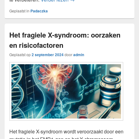
Geplaatst in
Padaczka
Het fragiele X-syndroom: oorzaken
en risicofactoren
Geplaatst op
2 september 2024
door
admin
Het fragiele X-syndroom wordt veroorzaakt door een