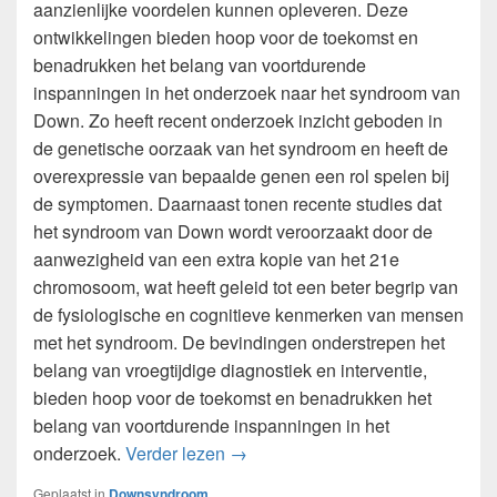
aanzienlijke voordelen kunnen opleveren. Deze
ontwikkelingen bieden hoop voor de toekomst en
benadrukken het belang van voortdurende
inspanningen in het onderzoek naar het syndroom van
Down. Zo heeft recent onderzoek inzicht geboden in
de genetische oorzaak van het syndroom en heeft de
overexpressie van bepaalde genen een rol spelen bij
de symptomen. Daarnaast tonen recente studies dat
het syndroom van Down wordt veroorzaakt door de
aanwezigheid van een extra kopie van het 21e
chromosoom, wat heeft geleid tot een beter begrip van
de fysiologische en cognitieve kenmerken van mensen
met het syndroom. De bevindingen onderstrepen het
belang van vroegtijdige diagnostiek en interventie,
bieden hoop voor de toekomst en benadrukken het
belang van voortdurende inspanningen in het
De laatste ontwikkelingen in het
onderzoek.
Verder lezen
→
Geplaatst in
Downsyndroom