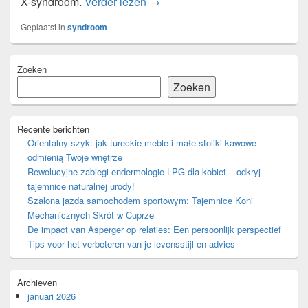
Het fragiele X-syndroom: oorzake
X-syndroom.
Verder lezen
→
Geplaatst in
syndroom
Primaire
Zoeken
zijbalk
widget
Zoeken
gebied
Recente berichten
Orientalny szyk: jak tureckie meble i małe stoliki kawowe
odmienią Twoje wnętrze
Rewolucyjne zabiegi endermologie LPG dla kobiet – odkryj
tajemnice naturalnej urody!
Szalona jazda samochodem sportowym: Tajemnice Koni
Mechanicznych Skrót w Cuprze
De impact van Asperger op relaties: Een persoonlijk perspectief
Tips voor het verbeteren van je levensstijl en advies
Archieven
januari 2026