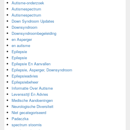
Autisme-onderzoek
Autismespectrum
Autismespectrum
Down Syndroom Updates
Downsyndroom
Downsyndroombegeleiding
en Asperger
en autisme
Epilepsie
Epilepsie
Epilepsie En Aanvallen
Epilepsie, Asperger, Downsyndroom
Epilepsieadvies
Epilepsiebeheer
Informatie Over Autisme
Levensstijl En Advies
Medische Aandoeningen
Neurologische Diversiteit
Niet gecategoriseerd
Padaczka
spectrum stoornis