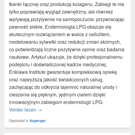
tkanki łącznej oraz produkcję kolagenu. Zabiegi te nie
tylko poprawiają wygląd zewnętrzny, ale również
wpływają pozytywnie na samopoczucie, przywracając
pewność siebie. Endermologia LPG okazuje się
skutecznym rozwiązaniem w walce z cellulitem,
modelowaniu sylwetki oraz redukcji zmian skórnych,
co potwierdzają liczne pozytywne opinie oraz badania
naukowe. Artykuł ukazuje, że dzięki profesjonalnemu
podejściu i doświadczonej kadrze medycznej,
Enklawa Institute gwarantuje kompleksową opiekę
oraz najwyższą jakość świadczonych usług,
zachęcając do odkrycia tajemnic naturalnej urody i
cieszenia się pięknym, jędrnym ciałem dzięki
innowacyjnym zabiegom endermologii LPG.
Rewolucyjne zabiegi endermologie LPG dla kob
Verder lezen
→
Geplaatst in
Asperger