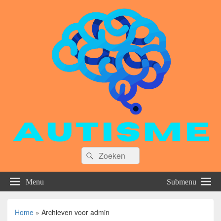
Zoeken
Zoeken
naar:
Menu
Submenu
Home
»
Archieven voor admin