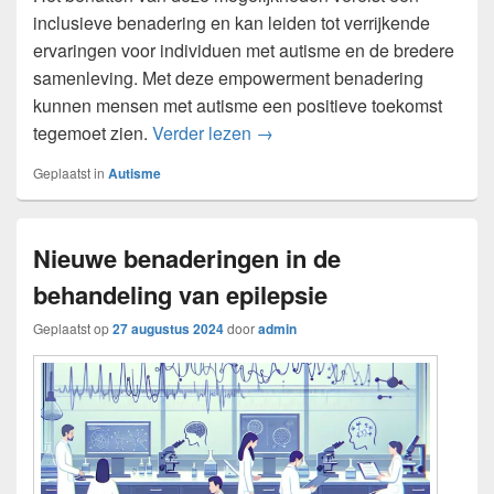
inclusieve benadering en kan leiden tot verrijkende
ervaringen voor individuen met autisme en de bredere
samenleving. Met deze empowerment benadering
kunnen mensen met autisme een positieve toekomst
De uitdagingen en mogelijkhe
tegemoet zien.
Verder lezen
→
Geplaatst in
Autisme
Nieuwe benaderingen in de
behandeling van epilepsie
Geplaatst op
27 augustus 2024
door
admin