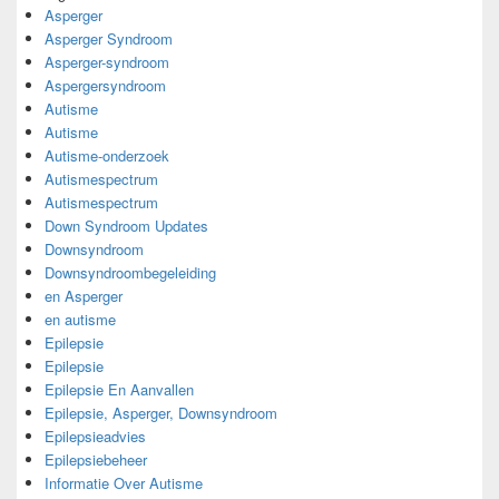
Asperger
Asperger Syndroom
Asperger-syndroom
Aspergersyndroom
Autisme
Autisme
Autisme-onderzoek
Autismespectrum
Autismespectrum
Down Syndroom Updates
Downsyndroom
Downsyndroombegeleiding
en Asperger
en autisme
Epilepsie
Epilepsie
Epilepsie En Aanvallen
Epilepsie, Asperger, Downsyndroom
Epilepsieadvies
Epilepsiebeheer
Informatie Over Autisme