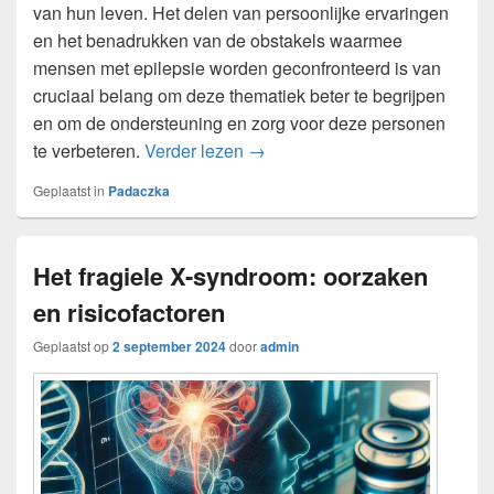
van hun leven. Het delen van persoonlijke ervaringen
en het benadrukken van de obstakels waarmee
mensen met epilepsie worden geconfronteerd is van
cruciaal belang om deze thematiek beter te begrijpen
en om de ondersteuning en zorg voor deze personen
Impact van epilepsie op het dag
te verbeteren.
Verder lezen
→
Geplaatst in
Padaczka
Het fragiele X-syndroom: oorzaken
en risicofactoren
Geplaatst op
2 september 2024
door
admin