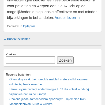
voor patiënten en werpen een nieuw licht op de
mogelijkheden om epilepsie effectiever en met minder
Nieuwe benaderi
bijwerkingen te behandelen.
Verder lezen
→
Geplaatst in
Epilepsie
Bericht
←
Oudere berichten
navigatie
Primaire
Zoeken
zijbalk
widget
Zoeken
gebied
Recente berichten
Orientalny szyk: jak tureckie meble i małe stoliki kawowe
odmienią Twoje wnętrze
Rewolucyjne zabiegi endermologie LPG dla kobiet – odkryj
tajemnice naturalnej urody!
Szalona jazda samochodem sportowym: Tajemnice Koni
Mechanicznych Skrót w Cuprze