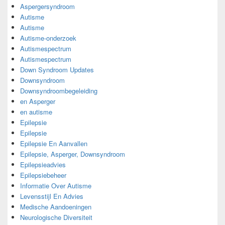
Aspergersyndroom
Autisme
Autisme
Autisme-onderzoek
Autismespectrum
Autismespectrum
Down Syndroom Updates
Downsyndroom
Downsyndroombegeleiding
en Asperger
en autisme
Epilepsie
Epilepsie
Epilepsie En Aanvallen
Epilepsie, Asperger, Downsyndroom
Epilepsieadvies
Epilepsiebeheer
Informatie Over Autisme
Levensstijl En Advies
Medische Aandoeningen
Neurologische Diversiteit