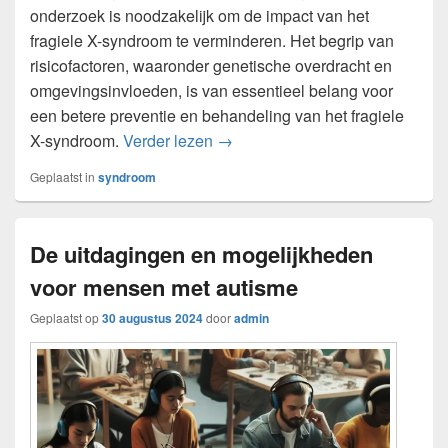
onderzoek is noodzakelijk om de impact van het
fragiele X-syndroom te verminderen. Het begrip van
risicofactoren, waaronder genetische overdracht en
omgevingsinvloeden, is van essentieel belang voor
een betere preventie en behandeling van het fragiele
Het fragiele X-syndroom: oorzake
X-syndroom.
Verder lezen
→
Geplaatst in
syndroom
De uitdagingen en mogelijkheden
voor mensen met autisme
Geplaatst op
30 augustus 2024
door
admin