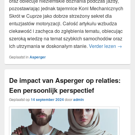
oraz obiecuje nieziemskie doznania podczas jazdy,
pozostawiając jednak tajemnice Koni Mechanicznych
Skrót w Cuprze jako dobrze strzeżony sekret dla
entuzjastów motoryzacji. Całość artykułu wzbudza
ciekawość i zachęca do zgłębienia tematu, obiecując
szeroką wiedzę na temat szybkich samochodów oraz
Szalona
ich utrzymania w doskonałym stanie.
Verder lezen
→
Geplaatst in
Asperger
De impact van Asperger op relaties:
Een persoonlijk perspectief
Geplaatst op
14 september 2024
door
admin