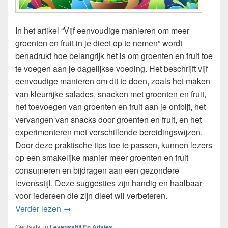
In het artikel “Vijf eenvoudige manieren om meer
groenten en fruit in je dieet op te nemen” wordt
benadrukt hoe belangrijk het is om groenten en fruit toe
te voegen aan je dagelijkse voeding. Het beschrijft vijf
eenvoudige manieren om dit te doen, zoals het maken
van kleurrijke salades, snacken met groenten en fruit,
het toevoegen van groenten en fruit aan je ontbijt, het
vervangen van snacks door groenten en fruit, en het
experimenteren met verschillende bereidingswijzen.
Door deze praktische tips toe te passen, kunnen lezers
op een smakelijke manier meer groenten en fruit
consumeren en bijdragen aan een gezondere
levensstijl. Deze suggesties zijn handig en haalbaar
voor iedereen die zijn dieet wil verbeteren.
Tips voor het verbeteren van je levensstijl en 
Verder lezen
→
Geplaatst in
Levensstijl En Advies