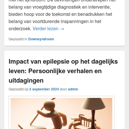
belang van vroegtijdige diagnostiek en interventie,
bieden hoop voor de toekomst en benadrukken het
belang van voortdurende inspanningen in het
De laatste ontwikkelingen in het
onderzoek.
Verder lezen
→
Geplaatst in
Downsyndroom
Impact van epilepsie op het dagelijks
leven: Persoonlijke verhalen en
uitdagingen
Geplaatst op
5 september 2024
door
admin