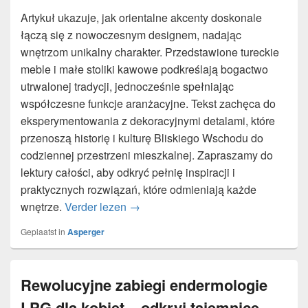
Artykuł ukazuje, jak orientalne akcenty doskonale
łączą się z nowoczesnym designem, nadając
wnętrzom unikalny charakter. Przedstawione tureckie
meble i małe stoliki kawowe podkreślają bogactwo
utrwalonej tradycji, jednocześnie spełniając
współczesne funkcje aranżacyjne. Tekst zachęca do
eksperymentowania z dekoracyjnymi detalami, które
przenoszą historię i kulturę Bliskiego Wschodu do
codziennej przestrzeni mieszkalnej. Zapraszamy do
lektury całości, aby odkryć pełnię inspiracji i
praktycznych rozwiązań, które odmieniają każde
Orientalny szyk: jak tureckie meble 
wnętrze.
Verder lezen
→
Geplaatst in
Asperger
Rewolucyjne zabiegi endermologie
LPG dla kobiet – odkryj tajemnice