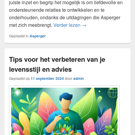
juiste inzet en begrip het mogelijk is om liefdevolle en
ondersteunende relaties te ontwikkelen en te
onderhouden, ondanks de uitdagingen die Asperger
De impact van Asperger o
met zich meebrengt.
Verder lezen
→
Geplaatst in
Asperger
Tips voor het verbeteren van je
levensstijl en advies
Geplaatst op
11 september 2024
door
admin