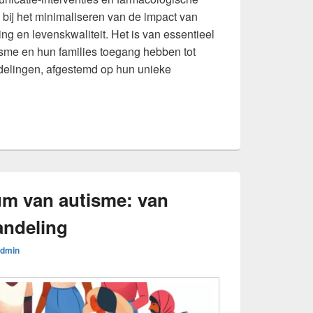
 bij het minimaliseren van de impact van
g en levenskwaliteit. Het is van essentieel
isme en hun families toegang hebben tot
elingen, afgestemd op hun unieke
elang van vroege diagnose en behandeling van autismespectru
um van autisme: van
andeling
dmin