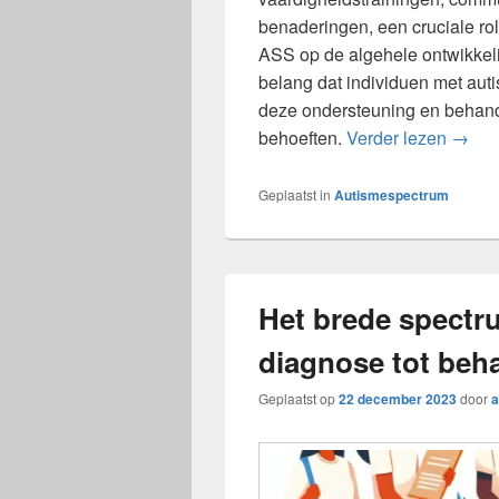
benaderingen, een cruciale rol
ASS op de algehele ontwikkelin
belang dat individuen met aut
deze ondersteuning en behand
Het b
behoeften.
Verder lezen
→
Geplaatst in
Autismespectrum
Het brede spectr
diagnose tot beh
Geplaatst op
22 december 2023
door
a