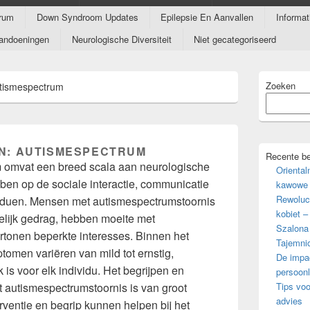
rum
Down Syndroom Updates
Epilepsie En Aanvallen
Informa
andoeningen
Neurologische Diversiteit
Niet gecategoriseerd
Primaire
Zoeken
tismespectrum
zijbalk
widget
gebied
N:
AUTISMESPECTRUM
Recente be
 omvat een breed scala aan neurologische
Oriental
en op de sociale interactie, communicatie
kawowe 
Rewoluc
iduen. Mensen met autismespectrumstoornis
kobiet –
elijk gedrag, hebben moeite met
Szalona
rtonen beperkte interesses. Binnen het
Tajemni
men variëren van mild tot ernstig,
De impac
s voor elk individu. Het begrijpen en
persoonl
autismespectrumstoornis is van groot
Tips voo
advies
rventie en begrip kunnen helpen bij het