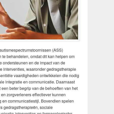
m autismespectrumstoornissen (ASS)
en te behandelen, omdat dit kan helpen om
te ondersteunen en de impact van de
ge interventies, waaronder gedragstherapie
entiële vaardigheden ontwikkelen die nodig
ale integratie en communicatie. Daarnaast
t een beter begrip van de behoeften van het
 en zorgverleners effectiever kunnen
ag en communicatiestijl. Bovendien spelen
ls gedragstherapieën, sociale
nicatie-interventies en farmacologische