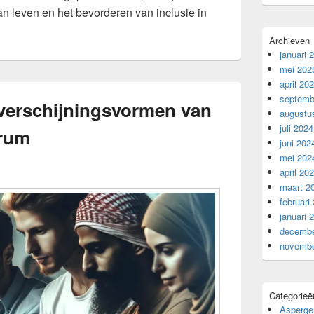
an leven en het bevorderen van inclusie in
Archieven
januari 
mei 202
april 20
septemb
 verschijningsvormen van
augustu
juli 2024
trum
juni 202
mei 202
april 20
maart 2
februari
januari 
decembe
novembe
Categorieë
Asperge