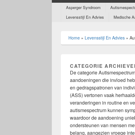
Submenu
Asperger Syndroom
Autismespect
Levensstijl En Advies
Medische A
Home
»
Levensstijl En Advies
»
Au
CATEGORIE ARCHIEVE
De categorie Autismespectrum
aandoeningen die invloed hebb
en gedragspatronen van indiv
(ASS) vertonen vaak herhaald
veranderingen in routine en ve
autismespectrum kunnen sympto
waardoor de aandoening uniek i
ondersteunen van mensen met 
belang, aangezien vroege inte