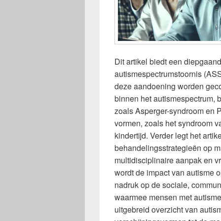
Dit artikel biedt een diepgaan
autismespectrumstoornis (AS
deze aandoening worden geconf
binnen het autismespectrum, 
zoals Asperger-syndroom en 
vormen, zoals het syndroom va
kindertijd. Verder legt het arti
behandelingsstrategieën op ma
multidisciplinaire aanpak en vr
wordt de impact van autisme op
nadruk op de sociale, commun
waarmee mensen met autisme w
uitgebreid overzicht van autis