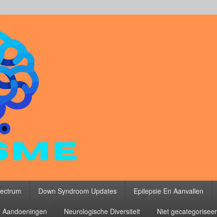
ectrum
Down Syndroom Updates
Epilepsie En Aanvallen
 Aandoeningen
Neurologische Diversiteit
Niet gecategorisee