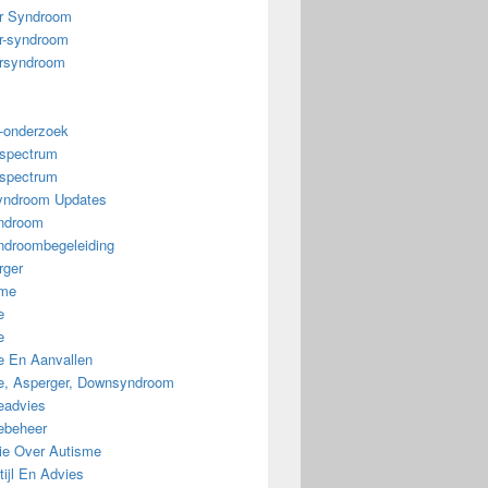
r Syndroom
r-syndroom
rsyndroom
-onderzoek
spectrum
spectrum
ndroom Updates
ndroom
droombegeleiding
rger
sme
e
e
e En Aanvallen
ie, Asperger, Downsyndroom
eadvies
iebeheer
tie Over Autisme
ijl En Advies