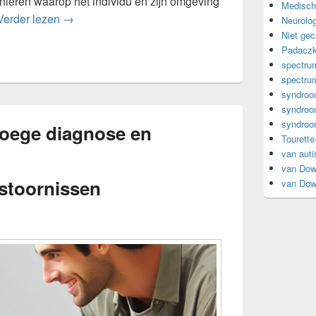
nieren waarop het individu en zijn omgeving
Medisch
De verschillende verschijningsvormen van het au
Verder lezen
→
Neurolog
Niet gec
Padacz
spectrum
spectrum
syndro
syndro
syndroo
roege diagnose en
Tourette
van aut
van Do
stoornissen
van Do