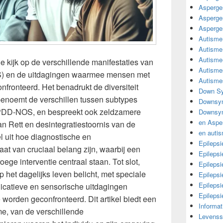
Asperge
Asperge
Asperge
Autisme
Autisme
Autisme
de kijk op de verschillende manifestaties van
Autisme
S) en de uitdagingen waarmee mensen met
Autisme
ronteerd. Het benadrukt de diversiteit
Down Sy
benoemt de verschillen tussen subtypes
Downsy
PDD-NOS, en bespreekt ook zeldzamere
Downsyn
en Aspe
n Rett en desintegratiestoornis van de
en auti
kel uit hoe diagnostische en
Epilepsi
at van cruciaal belang zijn, waarbij een
Epilepsi
oege interventie centraal staan. Tot slot,
Epilepsi
 het dagelijks leven belicht, met speciale
Epileps
Epilepsi
icatieve en sensorische uitdagingen
Epileps
orden geconfronteerd. Dit artikel biedt een
Informa
me, van de verschillende
Levensst