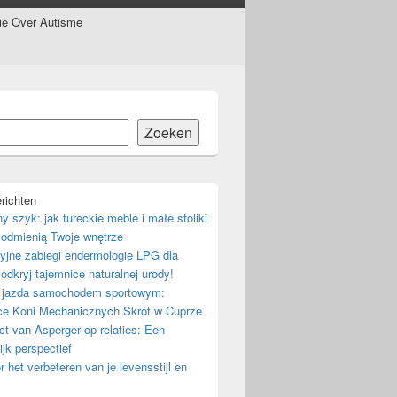
tie Over Autisme
Zoeken
richten
ny szyk: jak tureckie meble i małe stoliki
odmienią Twoje wnętrze
yjne zabiegi endermologie LPG dla
 odkryj tajemnice naturalnej urody!
 jazda samochodem sportowym:
ce Koni Mechanicznych Skrót w Cuprze
t van Asperger op relaties: Een
ijk perspectief
r het verbeteren van je levensstijl en