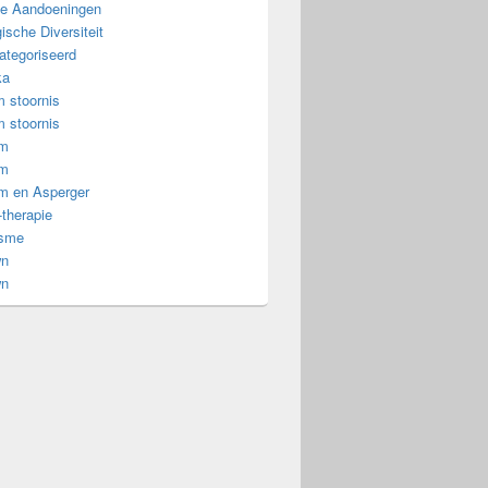
e Aandoeningen
tismespectrum
ische Diversiteit
ategoriseerd
ka
 stoornis
 stoornis
om
om
m en Asperger
-therapie
isme
wn
wn