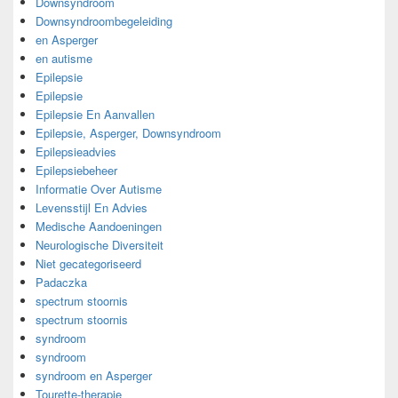
Downsyndroom
Downsyndroombegeleiding
en Asperger
en autisme
Epilepsie
Epilepsie
Epilepsie En Aanvallen
Epilepsie, Asperger, Downsyndroom
Epilepsieadvies
Epilepsiebeheer
Informatie Over Autisme
Levensstijl En Advies
Medische Aandoeningen
Neurologische Diversiteit
Niet gecategoriseerd
Padaczka
spectrum stoornis
spectrum stoornis
syndroom
syndroom
syndroom en Asperger
Tourette-therapie