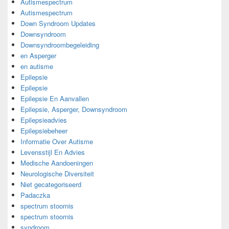
Autismespectrum
Autismespectrum
Down Syndroom Updates
Downsyndroom
Downsyndroombegeleiding
en Asperger
en autisme
Epilepsie
Epilepsie
Epilepsie En Aanvallen
Epilepsie, Asperger, Downsyndroom
Epilepsieadvies
Epilepsiebeheer
Informatie Over Autisme
Levensstijl En Advies
Medische Aandoeningen
Neurologische Diversiteit
Niet gecategoriseerd
Padaczka
spectrum stoornis
spectrum stoornis
syndroom