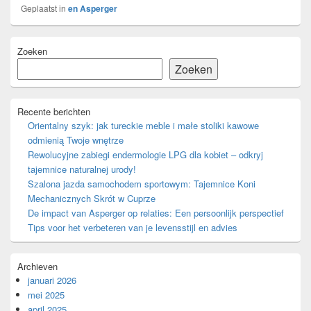
Geplaatst in
en Asperger
Primaire
Zoeken
zijbalk
widget
Zoeken
gebied
Recente berichten
Orientalny szyk: jak tureckie meble i małe stoliki kawowe
odmienią Twoje wnętrze
Rewolucyjne zabiegi endermologie LPG dla kobiet – odkryj
tajemnice naturalnej urody!
Szalona jazda samochodem sportowym: Tajemnice Koni
Mechanicznych Skrót w Cuprze
De impact van Asperger op relaties: Een persoonlijk perspectief
Tips voor het verbeteren van je levensstijl en advies
Archieven
januari 2026
mei 2025
april 2025