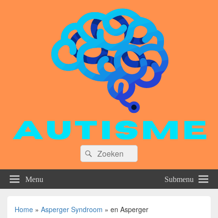
Zoeken
Zoeken
naar:
Menu
Submenu
Home
»
Asperger Syndroom
»
en Asperger