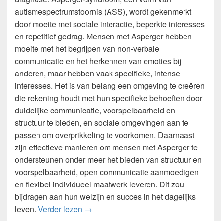
autismespectrumstoornis (ASS), wordt gekenmerkt
door moeite met sociale interactie, beperkte interesses
en repetitief gedrag. Mensen met Asperger hebben
moeite met het begrijpen van non-verbale
communicatie en het herkennen van emoties bij
anderen, maar hebben vaak specifieke, intense
interesses. Het is van belang een omgeving te creëren
die rekening houdt met hun specifieke behoeften door
duidelijke communicatie, voorspelbaarheid en
structuur te bieden, en sociale omgevingen aan te
passen om overprikkeling te voorkomen. Daarnaast
zijn effectieve manieren om mensen met Asperger te
ondersteunen onder meer het bieden van structuur en
voorspelbaarheid, open communicatie aanmoedigen
en flexibel individueel maatwerk leveren. Dit zou
bijdragen aan hun welzijn en succes in het dagelijks
Het begrijpen en ondersteunen van me
leven.
Verder lezen
→