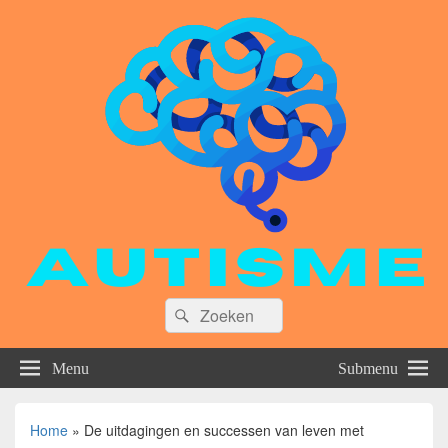
Zoeken
Zoeken
naar:
Menu
Submenu
Home
»
De uitdagingen en successen van leven met