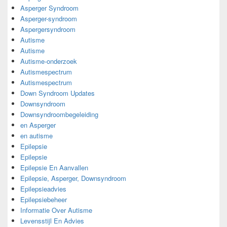
Asperger Syndroom
Asperger-syndroom
Aspergersyndroom
Autisme
Autisme
Autisme-onderzoek
Autismespectrum
Autismespectrum
Down Syndroom Updates
Downsyndroom
Downsyndroombegeleiding
en Asperger
en autisme
Epilepsie
Epilepsie
Epilepsie En Aanvallen
Epilepsie, Asperger, Downsyndroom
Epilepsieadvies
Epilepsiebeheer
Informatie Over Autisme
Levensstijl En Advies