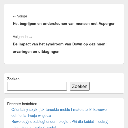
Bericht
navigatie
Vorig
←
Vorige
Het begrijpen en ondersteunen van mensen met Asperger
bericht:
Volgend
Volgende
→
De impact van het syndroom van Down op gezinnen:
bericht:
ervaringen en uitdagingen
Primaire
Zoeken
zijbalk
widget
Zoeken
gebied
Recente berichten
Orientalny szyk: jak tureckie meble i małe stoliki kawowe
odmienią Twoje wnętrze
Rewolucyjne zabiegi endermologie LPG dla kobiet – odkryj
tajemnice naturalnej urody!