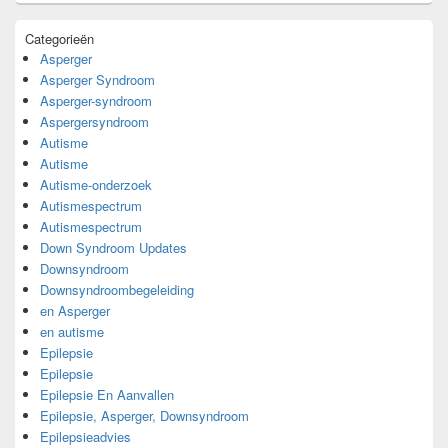
Categorieën
Asperger
Asperger Syndroom
Asperger-syndroom
Aspergersyndroom
Autisme
Autisme
Autisme-onderzoek
Autismespectrum
Autismespectrum
Down Syndroom Updates
Downsyndroom
Downsyndroombegeleiding
en Asperger
en autisme
Epilepsie
Epilepsie
Epilepsie En Aanvallen
Epilepsie, Asperger, Downsyndroom
Epilepsieadvies