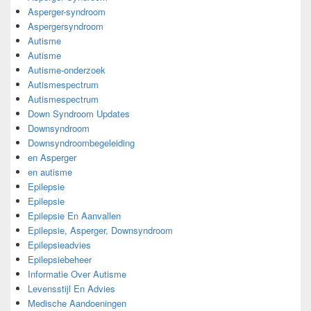
Asperger-syndroom
Aspergersyndroom
Autisme
Autisme
Autisme-onderzoek
Autismespectrum
Autismespectrum
Down Syndroom Updates
Downsyndroom
Downsyndroombegeleiding
en Asperger
en autisme
Epilepsie
Epilepsie
Epilepsie En Aanvallen
Epilepsie, Asperger, Downsyndroom
Epilepsieadvies
Epilepsiebeheer
Informatie Over Autisme
Levensstijl En Advies
Medische Aandoeningen