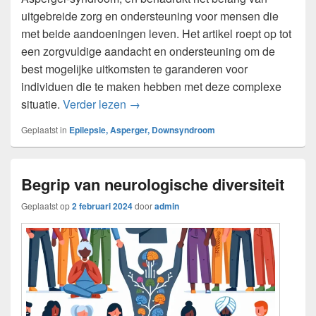
uitgebreide zorg en ondersteuning voor mensen die
met beide aandoeningen leven. Het artikel roept op tot
een zorgvuldige aandacht en ondersteuning om de
best mogelijke uitkomsten te garanderen voor
individuen die te maken hebben met deze complexe
– De impact van epilepsie op mense
situatie.
Verder lezen
→
Geplaatst in
Epilepsie, Asperger, Downsyndroom
Begrip van neurologische diversiteit
Geplaatst op
2 februari 2024
door
admin