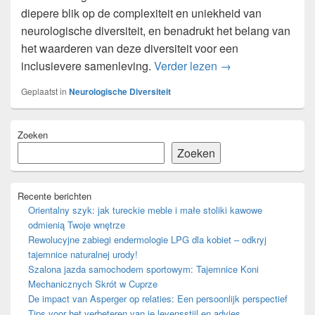
diepere blik op de complexiteit en uniekheid van
neurologische diversiteit, en benadrukt het belang van
het waarderen van deze diversiteit voor een
Begrip van neurolog
inclusievere samenleving.
Verder lezen
→
Geplaatst in
Neurologische Diversiteit
Primaire
Zoeken
zijbalk
widget
Zoeken
gebied
Recente berichten
Orientalny szyk: jak tureckie meble i małe stoliki kawowe
odmienią Twoje wnętrze
Rewolucyjne zabiegi endermologie LPG dla kobiet – odkryj
tajemnice naturalnej urody!
Szalona jazda samochodem sportowym: Tajemnice Koni
Mechanicznych Skrót w Cuprze
De impact van Asperger op relaties: Een persoonlijk perspectief
Tips voor het verbeteren van je levensstijl en advies