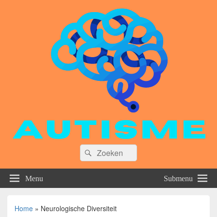
Zoeken
Zoeken
naar:
Menu
Submenu
Home
»
Neurologische Diversiteit