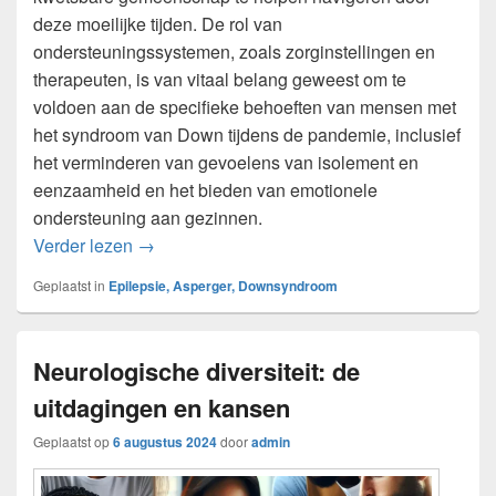
deze moeilijke tijden. De rol van
ondersteuningssystemen, zoals zorginstellingen en
therapeuten, is van vitaal belang geweest om te
voldoen aan de specifieke behoeften van mensen met
het syndroom van Down tijdens de pandemie, inclusief
het verminderen van gevoelens van isolement en
eenzaamheid en het bieden van emotionele
ondersteuning aan gezinnen.
De impact van de COVID-19 pandemie op me
Verder lezen
→
Geplaatst in
Epilepsie, Asperger, Downsyndroom
Neurologische diversiteit: de
uitdagingen en kansen
Geplaatst op
6 augustus 2024
door
admin