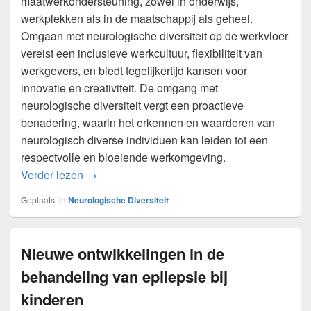
maatwerkondersteuning, zowel in onderwijs,
werkplekken als in de maatschappij als geheel.
Omgaan met neurologische diversiteit op de werkvloer
vereist een inclusieve werkcultuur, flexibiliteit van
werkgevers, en biedt tegelijkertijd kansen voor
innovatie en creativiteit. De omgang met
neurologische diversiteit vergt een proactieve
benadering, waarin het erkennen en waarderen van
neurologisch diverse individuen kan leiden tot een
respectvolle en bloeiende werkomgeving.
Neurologische diversiteit: de uitdagingen en 
Verder lezen
→
Geplaatst in
Neurologische Diversiteit
Nieuwe ontwikkelingen in de
behandeling van epilepsie bij
kinderen