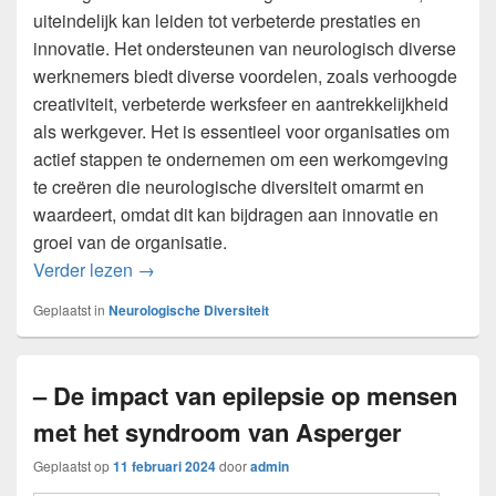
uiteindelijk kan leiden tot verbeterde prestaties en
innovatie. Het ondersteunen van neurologisch diverse
werknemers biedt diverse voordelen, zoals verhoogde
creativiteit, verbeterde werksfeer en aantrekkelijkheid
als werkgever. Het is essentieel voor organisaties om
actief stappen te ondernemen om een werkomgeving
te creëren die neurologische diversiteit omarmt en
waardeert, omdat dit kan bijdragen aan innovatie en
groei van de organisatie.
Het belang van neurologische diversiteit op d
Verder lezen
→
Geplaatst in
Neurologische Diversiteit
– De impact van epilepsie op mensen
met het syndroom van Asperger
Geplaatst op
11 februari 2024
door
admin