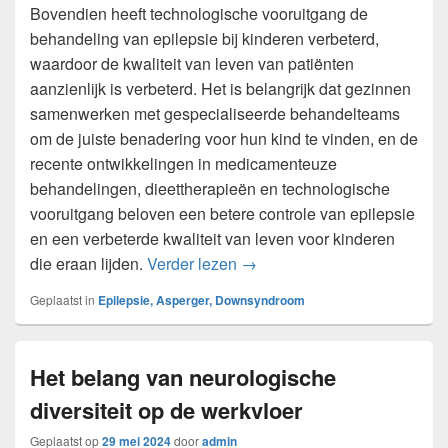
Bovendien heeft technologische vooruitgang de
behandeling van epilepsie bij kinderen verbeterd,
waardoor de kwaliteit van leven van patiënten
aanzienlijk is verbeterd. Het is belangrijk dat gezinnen
samenwerken met gespecialiseerde behandelteams
om de juiste benadering voor hun kind te vinden, en de
recente ontwikkelingen in medicamenteuze
behandelingen, dieettherapieën en technologische
vooruitgang beloven een betere controle van epilepsie
en een verbeterde kwaliteit van leven voor kinderen
Nieuwe ontwikkelingen in de 
die eraan lijden.
Verder lezen
→
Geplaatst in
Epilepsie, Asperger, Downsyndroom
Het belang van neurologische
diversiteit op de werkvloer
Geplaatst op
29 mei 2024
door
admin