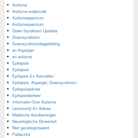
Autisme
Autisme-onderzoek
Autismespectrum
Autismespectrum
Down Syndroom Updates
Downsyndroom
Downsyndroombegeleiding
en Asperger
en autisme
Epilepsie
Epilepsie
Epilepsie En Aanvallen
Epilepsie, Asperger, Downsyndroom
Epilepsieadvies
Epilepsiebeheer
Informatie Over Autisme
Levensstijl En Advies
Medische Aandoeningen
Neurologische Diversiteit
Niet gecategoriseerd
Padaczka