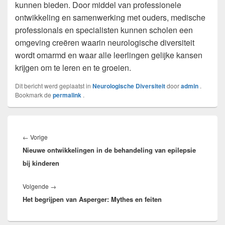
kunnen bieden. Door middel van professionele
ontwikkeling en samenwerking met ouders, medische
professionals en specialisten kunnen scholen een
omgeving creëren waarin neurologische diversiteit
wordt omarmd en waar alle leerlingen gelijke kansen
krijgen om te leren en te groeien.
Dit bericht werd geplaatst in
Neurologische Diversiteit
door
admin
.
Bookmark de
permalink
.
Bericht
navigatie
Vorig
←
Vorige
Nieuwe ontwikkelingen in de behandeling van epilepsie
bericht:
bij kinderen
Volgend
Volgende
→
Het begrijpen van Asperger: Mythes en feiten
bericht: