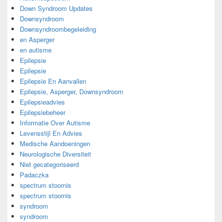
Down Syndroom Updates
Downsyndroom
Downsyndroombegeleiding
en Asperger
en autisme
Epilepsie
Epilepsie
Epilepsie En Aanvallen
Epilepsie, Asperger, Downsyndroom
Epilepsieadvies
Epilepsiebeheer
Informatie Over Autisme
Levensstijl En Advies
Medische Aandoeningen
Neurologische Diversiteit
Niet gecategoriseerd
Padaczka
spectrum stoornis
spectrum stoornis
syndroom
syndroom