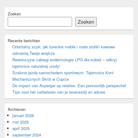
Primaire
Zoeken
zijbalk
widget
Zoeken
gebied
Recente berichten
Orientalny szyk: jak tureckie meble i małe stoliki kawowe
odmienią Twoje wnętrze
Rewolucyjne zabiegi endermologie LPG dla kobiet – odkryj
tajemnice naturalnej urody!
Szalona jazda samochodem sportowym: Tajemnice Koni
Mechanicznych Skrót w Cuprze
De impact van Asperger op relaties: Een persoonlijk perspectief
Tips voor het verbeteren van je levensstijl en advies
Archieven
januari 2026
mei 2025
april 2025
september 2024