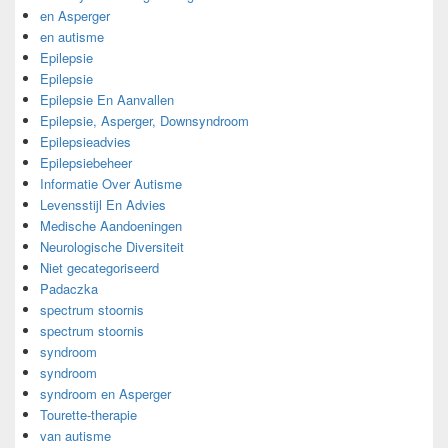
en Asperger
en autisme
Epilepsie
Epilepsie
Epilepsie En Aanvallen
Epilepsie, Asperger, Downsyndroom
Epilepsieadvies
Epilepsiebeheer
Informatie Over Autisme
Levensstijl En Advies
Medische Aandoeningen
Neurologische Diversiteit
Niet gecategoriseerd
Padaczka
spectrum stoornis
spectrum stoornis
syndroom
syndroom
syndroom en Asperger
Tourette-therapie
van autisme