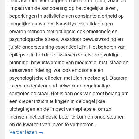
met zich mee voor degenen die eraan lijden, zoals de
impact van de aandoening op het dagelijks leven,
beperkingen in activiteiten en constante alertheid op
mogelijke aanvallen. Naast fysieke uitdagingen
ervaren mensen met epilepsie ook emotionele en
psychologische stress, waardoor bewustwording en
juiste ondersteuning essentieel zijn. Het beheren van
epilepsie in het dagelijks leven vereist zorgvuldige
planning, bewustwording van medicatie, rust, slaap en
stressvermindering, wat ook emotionele en
psychologische effecten met zich meebrengt. Daarom
is een ondersteunend netwerk en regelmatige
controles cruciaal. Het is dan ook van groot belang om
een dieper inzicht te krijgen in de dagelijkse
uitdagingen en de impact van epilepsie, om zo
mensen met epilepsie beter te kunnen ondersteunen
en de kwaliteit van leven te verbeteren.
Een dieper inzicht in de impact van epilepsie 
Verder lezen
→