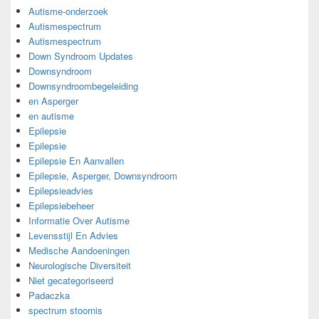
Autisme-onderzoek
Autismespectrum
Autismespectrum
Down Syndroom Updates
Downsyndroom
Downsyndroombegeleiding
en Asperger
en autisme
Epilepsie
Epilepsie
Epilepsie En Aanvallen
Epilepsie, Asperger, Downsyndroom
Epilepsieadvies
Epilepsiebeheer
Informatie Over Autisme
Levensstijl En Advies
Medische Aandoeningen
Neurologische Diversiteit
Niet gecategoriseerd
Padaczka
spectrum stoornis