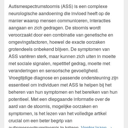
Autismespectrumstoornis (ASS) is een complexe
neurologische aandoening die invloed heeft op de
manier waarop mensen communiceren, interacties
aangaan en zich gedragen. De stoornis wordt
veroorzaakt door een combinatie van genetische en
omgevingsfactoren, hoewel de exacte oorzaken
grotendeels onbekend blijven. De symptomen van
ASS variëren sterk, maar kunnen zich uiten in moeite
met sociale signalen, repetitief gedrag, moeite met
veranderingen en sensorische gevoeligheid.
Vroegtijdige diagnose en passende ondersteuning zijn
essentieel om individuen met ASS te helpen bij het
beheren van hun symptomen en het bereiken van hun
potentieel. Met een diepgaande informatie over de
aard van de stoornis, mogelijke oorzaken en
symptomen, is het lezen van het volledige artikel
crucial om een beter begrip van
Wat is ee
autismespectrumstoornis te krijgen.
Verder lezen
→