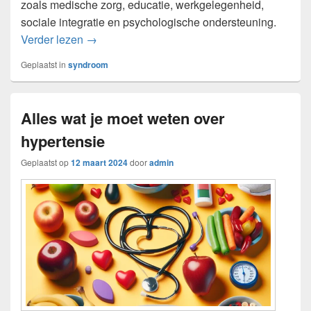
zoals medische zorg, educatie, werkgelegenheid,
sociale integratie en psychologische ondersteuning.
Alles wat je moet weten over het syndroom 
Verder lezen
→
Geplaatst in
syndroom
Alles wat je moet weten over
hypertensie
Geplaatst op
12 maart 2024
door
admin