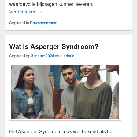
waardevolle bijdragen kunnen leveren.
Leven met het syndroom van Down
Verder lezen
→
Geplaatst in
Downsyndroom
Wat is Asperger Syndroom?
Geplaatst op
3 maart 2024
door
admin
Het Asperger Syndroom, ook wel bekend als het