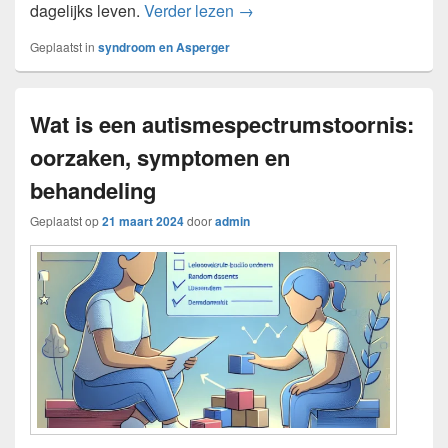
Het begrijpen van het Asper
dagelijks leven.
Verder lezen
→
Geplaatst in
syndroom en Asperger
Wat is een autismespectrumstoornis:
oorzaken, symptomen en
behandeling
Geplaatst op
21 maart 2024
door
admin