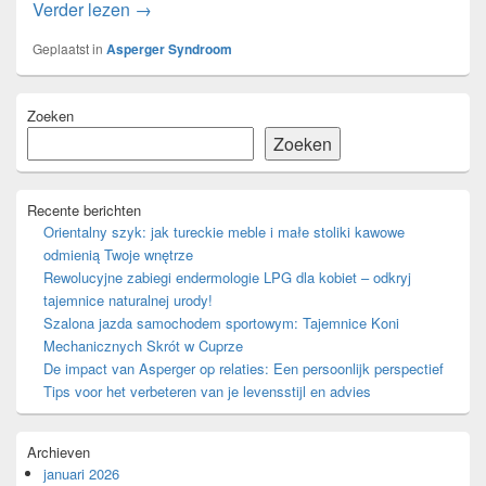
Wat is Asperger Syndroom?
Verder lezen
→
Geplaatst in
Asperger Syndroom
Primaire
Zoeken
zijbalk
widget
Zoeken
gebied
Recente berichten
Orientalny szyk: jak tureckie meble i małe stoliki kawowe
odmienią Twoje wnętrze
Rewolucyjne zabiegi endermologie LPG dla kobiet – odkryj
tajemnice naturalnej urody!
Szalona jazda samochodem sportowym: Tajemnice Koni
Mechanicznych Skrót w Cuprze
De impact van Asperger op relaties: Een persoonlijk perspectief
Tips voor het verbeteren van je levensstijl en advies
Archieven
januari 2026