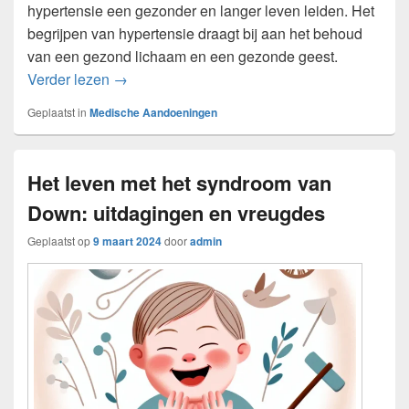
hypertensie een gezonder en langer leven leiden. Het
begrijpen van hypertensie draagt bij aan het behoud
van een gezond lichaam en een gezonde geest.
Alles wat je moet weten over hypertensie
Verder lezen
→
Geplaatst in
Medische Aandoeningen
Het leven met het syndroom van
Down: uitdagingen en vreugdes
Geplaatst op
9 maart 2024
door
admin