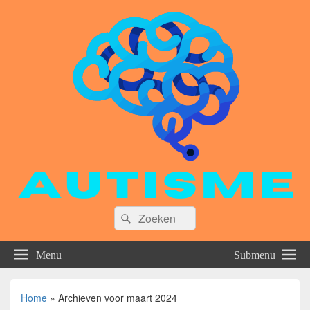
Zoeken
Zoeken
naar:
Menu
Submenu
Home
»
Archieven voor maart 2024