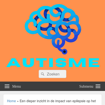
Zoeken
Zoeken
naar:
Menu
Submenu
Home
»
Een dieper inzicht in de impact van epilepsie op het