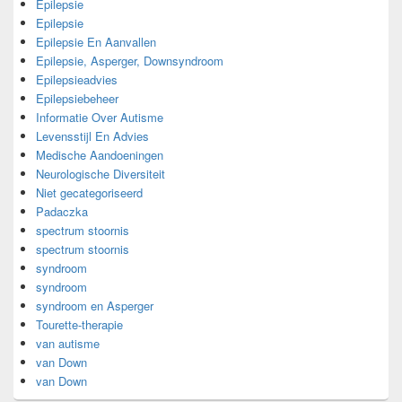
Epilepsie
Epilepsie
Epilepsie En Aanvallen
Epilepsie, Asperger, Downsyndroom
Epilepsieadvies
Epilepsiebeheer
Informatie Over Autisme
Levensstijl En Advies
Medische Aandoeningen
Neurologische Diversiteit
Niet gecategoriseerd
Padaczka
spectrum stoornis
spectrum stoornis
syndroom
syndroom
syndroom en Asperger
Tourette-therapie
van autisme
van Down
van Down