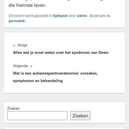
die hiermee leven.
Dit bericht werd geplaatst in
Epilepsie
door
admin
. Bookmark de
permalink
.
Bericht
navigatie
Vorig
←
Vorige
Alles wat je moet weten over het syndroom van Down
bericht:
Volgend
Volgende
→
Wat is een autismespectrumstoornis: oorzaken,
bericht:
symptomen en behandeling
Primaire
Zoeken
zijbalk
widget
Zoeken
gebied