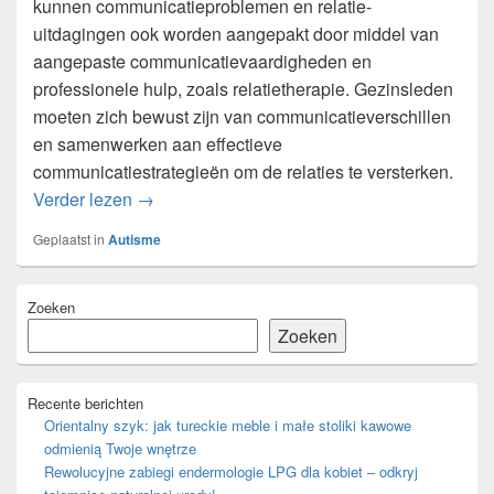
kunnen communicatieproblemen en relatie-
uitdagingen ook worden aangepakt door middel van
aangepaste communicatievaardigheden en
professionele hulp, zoals relatietherapie. Gezinsleden
moeten zich bewust zijn van communicatieverschillen
en samenwerken aan effectieve
communicatiestrategieën om de relaties te versterken.
De Impact van Autisme op Gezinsleven en Re
Verder lezen
→
Geplaatst in
Autisme
Primaire
Zoeken
zijbalk
widget
Zoeken
gebied
Recente berichten
Orientalny szyk: jak tureckie meble i małe stoliki kawowe
odmienią Twoje wnętrze
Rewolucyjne zabiegi endermologie LPG dla kobiet – odkryj