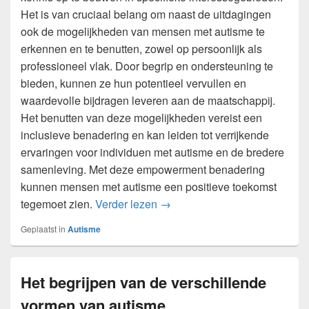
Het is van cruciaal belang om naast de uitdagingen
ook de mogelijkheden van mensen met autisme te
erkennen en te benutten, zowel op persoonlijk als
professioneel vlak. Door begrip en ondersteuning te
bieden, kunnen ze hun potentieel vervullen en
waardevolle bijdragen leveren aan de maatschappij.
Het benutten van deze mogelijkheden vereist een
inclusieve benadering en kan leiden tot verrijkende
ervaringen voor individuen met autisme en de bredere
samenleving. Met deze empowerment benadering
kunnen mensen met autisme een positieve toekomst
De uitdagingen en mogelijkhe
tegemoet zien.
Verder lezen
→
Geplaatst in
Autisme
Het begrijpen van de verschillende
vormen van autisme