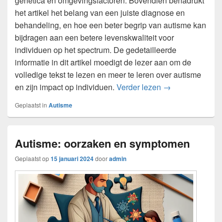
genetica en omgevingsfactoren. Bovendien benadrukt
het artikel het belang van een juiste diagnose en
behandeling, en hoe een beter begrip van autisme kan
bijdragen aan een betere levenskwaliteit voor
individuen op het spectrum. De gedetailleerde
informatie in dit artikel moedigt de lezer aan om de
volledige tekst te lezen en meer te leren over autisme
Het begrijpen va
en zijn impact op individuen.
Verder lezen
→
Geplaatst in
Autisme
Autisme: oorzaken en symptomen
Geplaatst op
15 januari 2024
door
admin