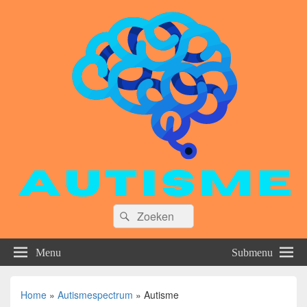
Zoeken
Zoeken
naar:
Menu
Submenu
Home
»
Autismespectrum
»
Autisme