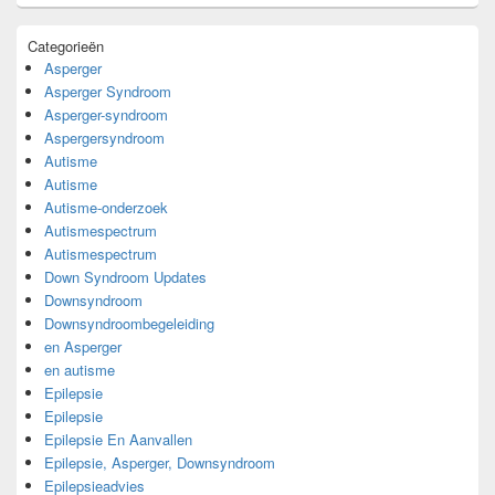
Categorieën
Asperger
Asperger Syndroom
Asperger-syndroom
Aspergersyndroom
Autisme
Autisme
Autisme-onderzoek
Autismespectrum
Autismespectrum
Down Syndroom Updates
Downsyndroom
Downsyndroombegeleiding
en Asperger
en autisme
Epilepsie
Epilepsie
Epilepsie En Aanvallen
Epilepsie, Asperger, Downsyndroom
Epilepsieadvies