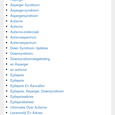
Asperger Syndroom
Asperger-syndroom
Aspergersyndroom
Autisme
Autisme
Autisme-onderzoek
Autismespectrum
Autismespectrum
Down Syndroom Updates
Downsyndroom
Downsyndroombegeleiding
en Asperger
en autisme
Epilepsie
Epilepsie
Epilepsie En Aanvallen
Epilepsie, Asperger, Downsyndroom
Epilepsieadvies
Epilepsiebeheer
Informatie Over Autisme
Levensstijl En Advies