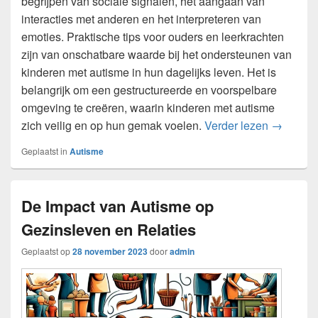
begrijpen van sociale signalen, het aangaan van
interacties met anderen en het interpreteren van
emoties. Praktische tips voor ouders en leerkrachten
zijn van onschatbare waarde bij het ondersteunen van
kinderen met autisme in hun dagelijks leven. Het is
belangrijk om een gestructureerde en voorspelbare
omgeving te creëren, waarin kinderen met autisme
Hoe Auti
zich veilig en op hun gemak voelen.
Verder lezen
→
Geplaatst in
Autisme
De Impact van Autisme op
Gezinsleven en Relaties
Geplaatst op
28 november 2023
door
admin