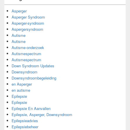
Asperger
Asperger Syndroom
Asperger-syndroom
Aspergersyndroom
Autisme
Autisme
Autisme-onderzoek
Autismespectrum
Autismespectrum
Down Syndroom Updates
Downsyndroom
Downsyndroombegeleiding
en Asperger
en autisme
Epilepsie
Epilepsie
Epilepsie En Aanvallen
Epilepsie, Asperger, Downsyndroom
Epilepsieadvies
Epilepsiebeheer