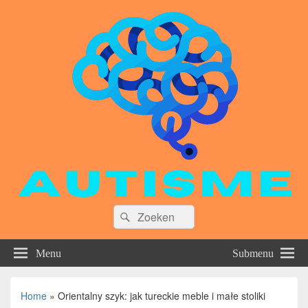
Zoeken
Zoeken
naar:
Menu
Submenu
Home
»
Orientalny szyk: jak tureckie meble i małe stoliki