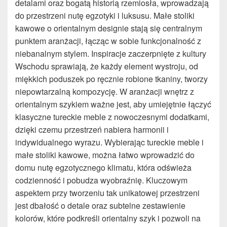
detalami oraz bogatą historią rzemiosła, wprowadzają
do przestrzeni nutę egzotyki i luksusu. Małe stoliki
kawowe o orientalnym designie stają się centralnym
punktem aranżacji, łącząc w sobie funkcjonalność z
niebanalnym stylem. Inspiracje zaczerpnięte z kultury
Wschodu sprawiają, że każdy element wystroju, od
miękkich poduszek po ręcznie robione tkaniny, tworzy
niepowtarzalną kompozycję. W aranżacji wnętrz z
orientalnym szykiem ważne jest, aby umiejętnie łączyć
klasyczne tureckie meble z nowoczesnymi dodatkami,
dzięki czemu przestrzeń nabiera harmonii i
indywidualnego wyrazu. Wybierając tureckie meble i
małe stoliki kawowe, można łatwo wprowadzić do
domu nutę egzotycznego klimatu, która odświeża
codzienność i pobudza wyobraźnię. Kluczowym
aspektem przy tworzeniu tak unikatowej przestrzeni
jest dbałość o detale oraz subtelne zestawienie
kolorów, które podkreśli orientalny szyk i pozwoli na