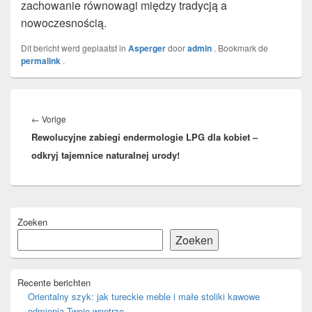
zachowanie równowagi między tradycją a
nowoczesnością.
Dit bericht werd geplaatst in
Asperger
door
admin
. Bookmark de
permalink
.
Bericht
navigatie
Vorig
←
Vorige
Rewolucyjne zabiegi endermologie LPG dla kobiet –
bericht:
odkryj tajemnice naturalnej urody!
Primaire
Zoeken
zijbalk
widget
Zoeken
gebied
Recente berichten
Orientalny szyk: jak tureckie meble i małe stoliki kawowe
odmienią Twoje wnętrze