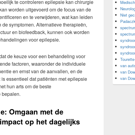
ilijk te controleren epilepsie kan chirurgie
Medisch
Neurolog
kan worden uitgevoerd om de focus van de
Niet gec
entificeren en te verwijderen, wat kan leiden
Padacz
an de symptomen. Alternatieve therapieën,
spectrum
nctuur en biofeedback, kunnen ook worden
spectrum
handelingen voor epilepsie.
syndro
syndro
syndroo
n dat de keuze voor een behandeling voor
Tourette
lende factoren, waaronder de individuele
van aut
entie en ernst van de aanvallen, en de
van Do
 is essentieel dat patiënten met epilepsie
van Do
et hun arts om de beste
 bepalen.
ie: Omgaan met de
impact op het dagelijks