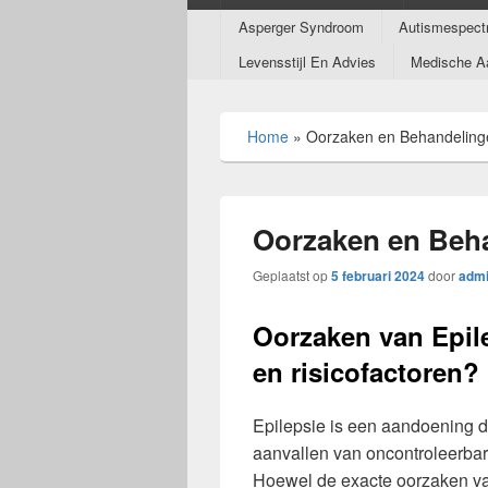
Submenu
Asperger Syndroom
Autismespect
Levensstijl En Advies
Medische A
Home
»
Oorzaken en Behandelinge
Oorzaken en Beha
Geplaatst op
5 februari 2024
door
adm
Oorzaken van Epile
en risicofactoren?
Epilepsie is een aandoening 
aanvallen van oncontroleerbare
Hoewel de exacte oorzaken van 