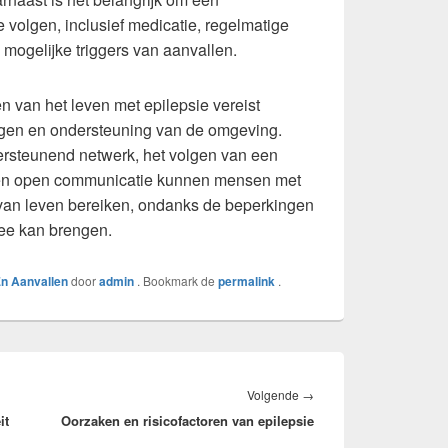
 volgen, inclusief medicatie, regelmatige
 mogelijke triggers van aanvallen.
 van het leven met epilepsie vereist
ogen en ondersteuning van de omgeving.
ersteunend netwerk, het volgen van een
 en open communicatie kunnen mensen met
 van leven bereiken, ondanks de beperkingen
ee kan brengen.
En Aanvallen
door
admin
. Bookmark de
permalink
.
Volgend
Volgende
→
it
Oorzaken en risicofactoren van epilepsie
bericht: