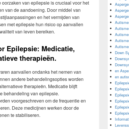
 oorzaken van epilepsie is cruciaal voor het
Asperge
len van de aandoening. Door middel van
Asperge
Asperge
stijlaanpassingen en het vermijden van
Autisme
n met epilepsie hun risico op aanvallen
Autisme
aliteit van leven bereiken.
Autisme
Autisme
 Epilepsie: Medicatie,
Autisme
Down Sy
atieve therapieën.
Downsy
Downsyn
en Aspe
varen aanvallen ondanks het nemen van
en auti
unnen andere behandelingsopties worden
Epilepsi
lternatieve therapieën. Medicatie blijft
Epilepsi
de behandeling van epilepsie.
Epilepsi
orden voorgeschreven om de frequentie en
Epileps
Epilepsi
deren. Deze medicijnen werken door de
Epileps
senen te stabiliseren.
Informa
Levensst