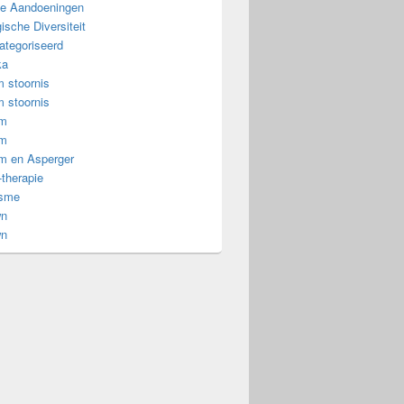
e Aandoeningen
ische Diversiteit
ategoriseerd
ka
 stoornis
 stoornis
om
om
m en Asperger
-therapie
isme
wn
wn