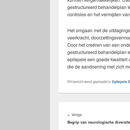
gestructureerd behandelplan te
controles en het vermijden van
Het omgaan met de uitdagingen
veerkracht, doorzettingsverm
Door het creëren van een ond
gestructureerd behandelplan
epilepsie een goede kwaliteit
die de aandoening met zich m
Dit bericht werd geplaatst in
Epilepsie 
Bericht
navigatie
Vorig
←
Vorige
Begrip van neurologische diversite
bericht: