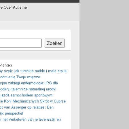
tie Over Autisme
Zoeken
richten
ny szyk: jak tureckie meble i małe stoliki
odmienią Twoje wnętrze
yjne zabiegi endermologie LPG dla
 odkryj tajemnice naturalnej urody!
 jazda samochodem sportowym:
ce Koni Mechanicznych Skrót w Cuprze
t van Asperger op relaties: Een
ijk perspectief
r het verbeteren van je levensstijl en