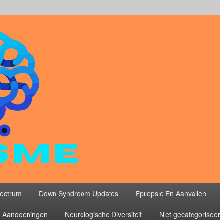
ectrum
Down Syndroom Updates
Epilepsie En Aanvallen
 Aandoeningen
Neurologische Diversiteit
Niet gecategorisee