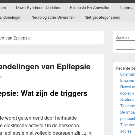
rum
Down Syndroom Updates
Epilepsie En Aanvallen
Informa
andoeningen
Neurologische Diversiteit
Niet gecategoriseerd
Primaire
Zoeken
n van Epilepsie
zijbalk
widget
gebied
ndelingen van Epilepsie
Recente be
Oriental
in
kawowe 
Rewoluc
psie: Wat zijn de triggers
kobiet –
Szalona
Tajemni
De impac
die wordt gekenmerkt door herhaalde
persoonl
 elektrische activiteit in de hersenen.
Tips voo
advies
epilepsie niet volledig begrepen zijn, zijn