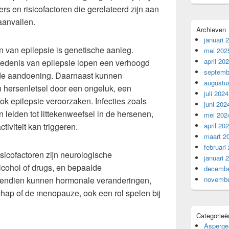
rs en risicofactoren die gerelateerd zijn aan
aanvallen.
Archieven
januari 
 van epilepsie is genetische aanleg.
mei 202
april 20
edenis van epilepsie lopen een verhoogd
septemb
n de aandoening. Daarnaast kunnen
augustu
h hersenletsel door een ongeluk, een
juli 2024
ok epilepsie veroorzaken. Infecties zoals
juni 202
n leiden tot littekenweefsel in de hersenen,
mei 202
ctiviteit kan triggeren.
april 20
maart 2
februari
isicofactoren zijn neurologische
januari 
cohol of drugs, en bepaalde
decembe
vendien kunnen hormonale veranderingen,
novembe
chap of de menopauze, ook een rol spelen bij
Categorieë
Asperge