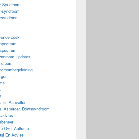
r Syndroom
r-syndroom
rsyndroom
-onderzoek
spectrum
spectrum
ndroom Updates
ndroom
droombegeleiding
rger
sme
e
e
e En Aanvallen
ie, Asperger, Downsyndroom
eadvies
iebeheer
tie Over Autisme
ijl En Advies