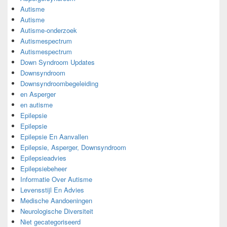
Autisme
Autisme
Autisme-onderzoek
Autismespectrum
Autismespectrum
Down Syndroom Updates
Downsyndroom
Downsyndroombegeleiding
en Asperger
en autisme
Epilepsie
Epilepsie
Epilepsie En Aanvallen
Epilepsie, Asperger, Downsyndroom
Epilepsieadvies
Epilepsiebeheer
Informatie Over Autisme
Levensstijl En Advies
Medische Aandoeningen
Neurologische Diversiteit
Niet gecategoriseerd