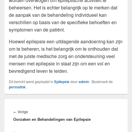
worden overwogen om epileptische activiteit te
beheersen. Het is echter belangrijk op te merken dat
de aanpak van de behandeling individueel kan
verschillen op basis van de specifieke behoeften en
symptomen van de patiënt.
Hoewel epilepsie een uitdagende aandoening kan zijn
om te beheren, is het belangrijk om te onthouden dat
met de juiste medische zorg en ondersteuning veel
mensen met epilepsie in staat zijn om een vol en
bevredigend leven te leiden.
Dit bericht werd geplaatst in
Epilepsie
door
admin
. Bookmark de
permalink
.
Bericht
navigatie
Vorig
←
Vorige
Oorzaken en Behandelingen van Epilepsie
bericht: