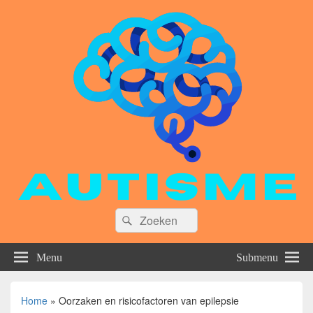
Zoeken
Zoeken
naar:
Menu
Submenu
Home
»
Oorzaken en risicofactoren van epilepsie