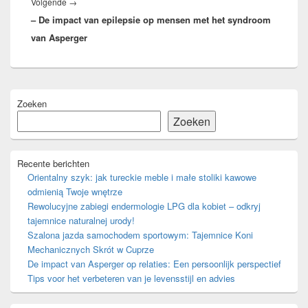
Volgend
Volgende
→
– De impact van epilepsie op mensen met het syndroom
bericht:
van Asperger
Primaire
Zoeken
zijbalk
widget
Zoeken
gebied
Recente berichten
Orientalny szyk: jak tureckie meble i małe stoliki kawowe
odmienią Twoje wnętrze
Rewolucyjne zabiegi endermologie LPG dla kobiet – odkryj
tajemnice naturalnej urody!
Szalona jazda samochodem sportowym: Tajemnice Koni
Mechanicznych Skrót w Cuprze
De impact van Asperger op relaties: Een persoonlijk perspectief
Tips voor het verbeteren van je levensstijl en advies