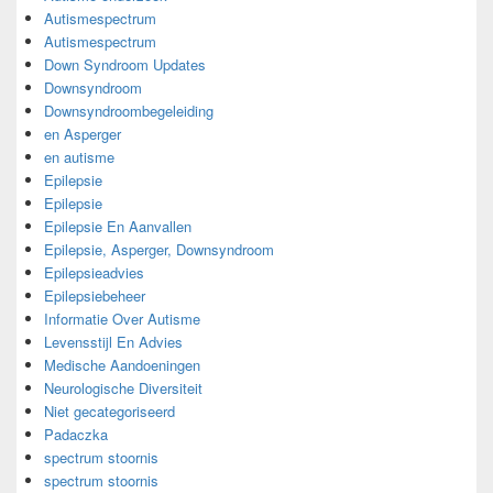
Autismespectrum
Autismespectrum
Down Syndroom Updates
Downsyndroom
Downsyndroombegeleiding
en Asperger
en autisme
Epilepsie
Epilepsie
Epilepsie En Aanvallen
Epilepsie, Asperger, Downsyndroom
Epilepsieadvies
Epilepsiebeheer
Informatie Over Autisme
Levensstijl En Advies
Medische Aandoeningen
Neurologische Diversiteit
Niet gecategoriseerd
Padaczka
spectrum stoornis
spectrum stoornis