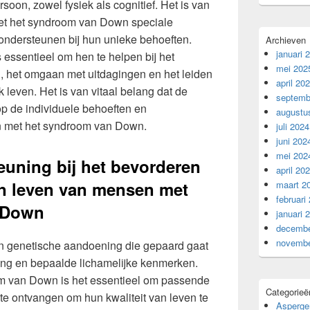
soon, zowel fysiek als cognitief. Het is van
et het syndroom van Down speciale
 ondersteunen bij hun unieke behoeften.
Archieven
januari 
 essentieel om hen te helpen bij het
mei 202
, het omgaan met uitdagingen en het leiden
april 20
 leven. Het is van vitaal belang dat de
septemb
p de individuele behoeften en
augustu
n met het syndroom van Down.
juli 2024
juni 202
mei 202
euning bij het bevorderen
april 20
an leven van mensen met
maart 2
februari
 Down
januari 
decembe
novembe
n genetische aandoening die gepaard gaat
ing en bepaalde lichamelijke kenmerken.
m van Down is het essentieel om passende
Categorieë
te ontvangen om hun kwaliteit van leven te
Asperge