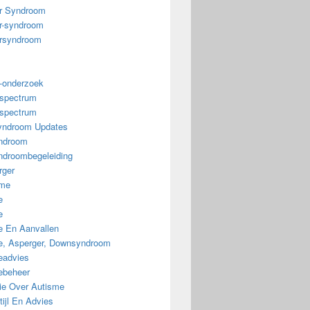
r Syndroom
r-syndroom
rsyndroom
-onderzoek
spectrum
spectrum
ndroom Updates
ndroom
droombegeleiding
rger
sme
e
e
e En Aanvallen
ie, Asperger, Downsyndroom
eadvies
iebeheer
tie Over Autisme
ijl En Advies