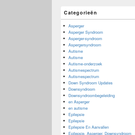
Categorieën
Asperger
Asperger Syndroom
Asperger-syndroom
Aspergersyndroom
Autisme
Autisme
Autisme-onderzoek
Autismespectrum
Autismespectrum
Down Syndroom Updates
Downsyndroom
Downsyndroombegeleiding
en Asperger
en autisme
Epilepsie
Epilepsie
Epilepsie En Aanvallen
Epilepsie, Asperger, Downsyndroom