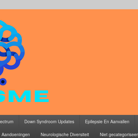
ectrum
Down Syndroom Updates
Epilepsie En Aanvallen
 Aandoeningen
Neurologische Diversiteit
Niet gecategorisee