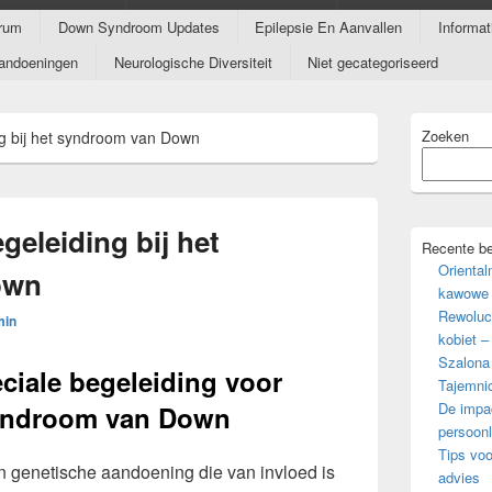
rum
Down Syndroom Updates
Epilepsie En Aanvallen
Informa
andoeningen
Neurologische Diversiteit
Niet gecategoriseerd
Primaire
Zoeken
ng bij het syndroom van Down
zijbalk
widget
gebied
geleiding bij het
Recente be
Oriental
own
kawowe 
Rewoluc
min
kobiet –
Szalona
ciale begeleiding voor
Tajemni
De impac
yndroom van Down
persoonl
Tips voo
 genetische aandoening die van invloed is
advies