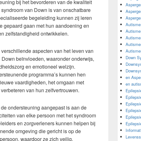
euning bij het bevorderen van de kwaliteit
Asperge
t syndroom van Down is van onschatbare
Asperge
cialiseerde begeleiding kunnen zij leren
Asperge
Autisme
ie gepaard gaan met hun aandoening en
Autisme
n zelfstandigheid ontwikkelen.
Autisme
Autisme
 verschillende aspecten van het leven van
Autisme
Down Sy
 Down beïnvloeden, waaronder onderwijs,
Downsy
ndheidszorg en emotioneel welzijn.
Downsyn
ndersteunende programma’s kunnen hen
en Aspe
 nieuwe vaardigheden, het omgaan met
en auti
 verbeteren van hun zelfvertrouwen.
Epilepsi
Epilepsi
Epilepsi
at de ondersteuning aangepast is aan de
Epileps
citeiten van elke persoon met het syndroom
Epilepsi
eiders en zorgverleners kunnen helpen bij
Epileps
Informa
nende omgeving die gericht is op de
Levensst
persoon, waardoor ze zich veilig,