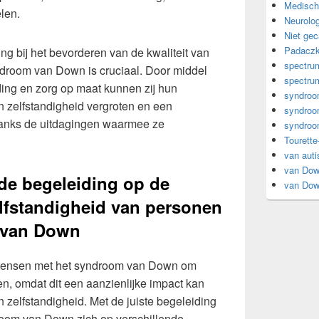
Medisch
len.
Neurolog
Niet gec
Padacz
ng bij het bevorderen van de kwaliteit van
spectrum
droom van Down is cruciaal. Door middel
spectrum
ing en zorg op maat kunnen zij hun
syndro
 zelfstandigheid vergroten en een
syndro
danks de uitdagingen waarmee ze
syndroo
Tourette
van aut
van Do
de begeleiding op de
van Do
lfstandigheid van personen
 van Down
 mensen met het syndroom van Down om
n, omdat dit een aanzienlijke impact kan
 zelfstandigheid. Met de juiste begeleiding
oom van Down zich op verschillende