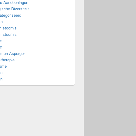
e Aandoeningen
ische Diversiteit
ategoriseerd
ka
 stoornis
 stoornis
om
om
m en Asperger
-therapie
isme
wn
wn