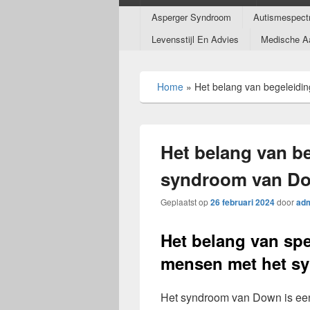
Submenu
Asperger Syndroom
Autismespect
Levensstijl En Advies
Medische A
Home
»
Het belang van begeleidi
Het belang van be
syndroom van D
Geplaatst op
26 februari 2024
door
ad
Het belang van spe
mensen met het s
Het syndroom van Down is een