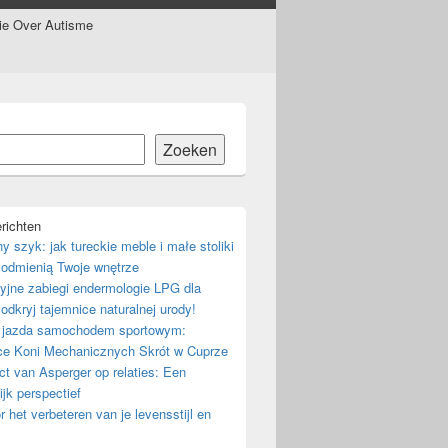
tie Over Autisme
Zoeken
richten
ny szyk: jak tureckie meble i małe stoliki
odmienią Twoje wnętrze
yjne zabiegi endermologie LPG dla
 odkryj tajemnice naturalnej urody!
 jazda samochodem sportowym:
ce Koni Mechanicznych Skrót w Cuprze
t van Asperger op relaties: Een
ijk perspectief
r het verbeteren van je levensstijl en