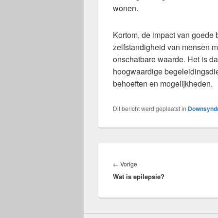
wonen.
Kortom, de impact van goede b
zelfstandigheid van mensen m
onschatbare waarde. Het is da
hoogwaardige begeleidingsdien
behoeften en mogelijkheden.
Dit bericht werd geplaatst in
Downsyndr
Bericht
navigatie
Vorig
←
Vorige
Wat is epilepsie?
bericht: