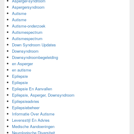
Asperger-syndroom
Aspergersyndroom
Autisme
Autisme
Autisme-onderzoek
Autismespectrum
Autismespectrum
Down Syndroom Updates
Downsyndroom
Downsyndroombegeleiding
en Asperger
en autisme
Epilepsie
Epilepsie
Epilepsie En Aanvallen
Epilepsie, Asperger, Downsyndroom
Epilepsieadvies
Epilepsiebeheer
Informatie Over Autisme
Levensstijl En Advies
Medische Aandoeningen
Neurologische Diversiteit