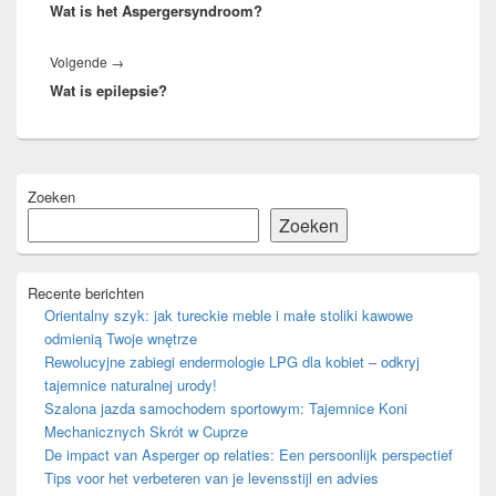
Wat is het Aspergersyndroom?
bericht:
Volgend
Volgende
→
Wat is epilepsie?
bericht:
Primaire
Zoeken
zijbalk
widget
Zoeken
gebied
Recente berichten
Orientalny szyk: jak tureckie meble i małe stoliki kawowe
odmienią Twoje wnętrze
Rewolucyjne zabiegi endermologie LPG dla kobiet – odkryj
tajemnice naturalnej urody!
Szalona jazda samochodem sportowym: Tajemnice Koni
Mechanicznych Skrót w Cuprze
De impact van Asperger op relaties: Een persoonlijk perspectief
Tips voor het verbeteren van je levensstijl en advies