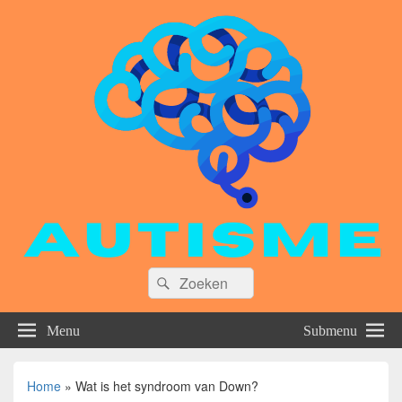
Zoeken
Zoeken
naar:
Menu
Submenu
Home
»
Wat is het syndroom van Down?