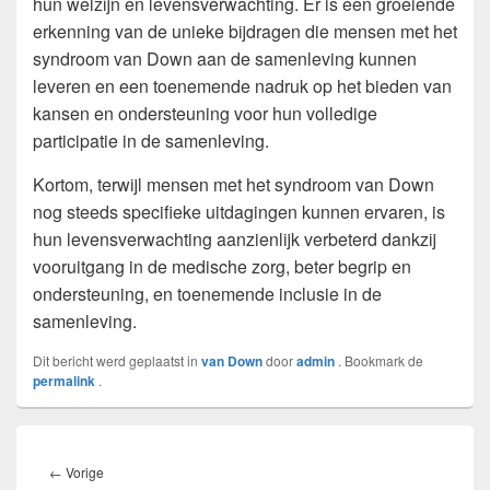
hun welzijn en levensverwachting. Er is een groeiende
erkenning van de unieke bijdragen die mensen met het
syndroom van Down aan de samenleving kunnen
leveren en een toenemende nadruk op het bieden van
kansen en ondersteuning voor hun volledige
participatie in de samenleving.
Kortom, terwijl mensen met het syndroom van Down
nog steeds specifieke uitdagingen kunnen ervaren, is
hun levensverwachting aanzienlijk verbeterd dankzij
vooruitgang in de medische zorg, beter begrip en
ondersteuning, en toenemende inclusie in de
samenleving.
Dit bericht werd geplaatst in
van Down
door
admin
. Bookmark de
permalink
.
Bericht
navigatie
Vorig
←
Vorige