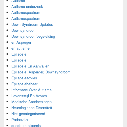
Autisme
Autisme-onderzoek
Autismespectrum
Autismespectrum
Down Syndroom Updates
Downsyndroom
Downsyndroombegeleiding
en Asperger
en autisme
Epilepsie
Epilepsie
Epilepsie En Aanvallen
Epilepsie, Asperger, Downsyndroom
Epilepsieadvies
Epilepsiebeheer
Informatie Over Autisme
Levensstijl En Advies
Medische Aandoeningen
Neurologische Diversiteit
Niet gecategoriseerd
Padaczka
spectrum stoornis