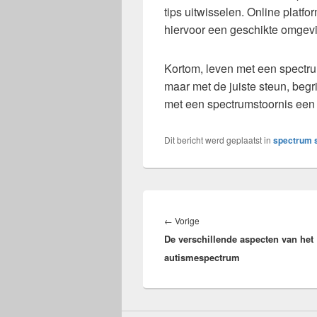
tips uitwisselen. Online plat
hiervoor een geschikte omgev
Kortom, leven met een spectru
maar met de juiste steun, beg
met een spectrumstoornis een 
Dit bericht werd geplaatst in
spectrum s
Bericht
navigatie
Vorig
←
Vorige
De verschillende aspecten van het
bericht:
autismespectrum