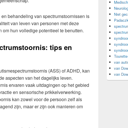
e gemeenschap.
Medisch
Neurolog
Niet gec
e en behandeling van spectrumstoornissen is
Padacz
liteit van leven van personen met deze
spectrum
 om hun volledige potentieel te benutten.
spectrum
syndro
syndro
trumstoornis: tips en
syndroo
Tourette
van aut
van Do
autismespectrumstoornis (ASS) of ADHD, kan
van Do
nde aspecten van het dagelijks leven.
nis ervaren vaak uitdagingen op het gebied
ractie en sensorische prikkelverwerking.
ornis kan zowel voor de persoon zelf als
dagend zijn, maar er zijn ook manieren om