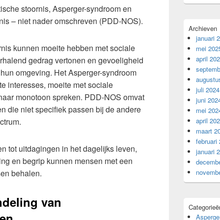
stische stoornis, Asperger-syndroom en
rnis – niet nader omschreven (PDD-NOS).
Archieven
januari 
rnis kunnen moeite hebben met sociale
mei 202
april 20
erhalend gedrag vertonen en gevoeligheid
septemb
n hun omgeving. Het Asperger-syndroom
augustu
e interesses, moeite met sociale
juli 2024
 naar monotoon spreken. PDD-NOS omvat
juni 202
 die niet specifiek passen bij de andere
mei 202
ctrum.
april 20
maart 2
februari
 tot uitdagingen in het dagelijks leven,
januari 
ning en begrip kunnen mensen met een
decembe
sen behalen.
novembe
deling van
Categorieë
sen
Asperge