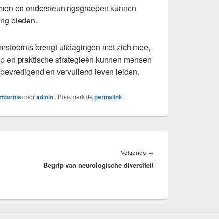
formen en ondersteuningsgroepen kunnen
ing bieden.
mstoornis brengt uitdagingen met zich mee,
rip en praktische strategieën kunnen mensen
bevredigend en vervullend leven leiden.
toornis
door
admin
. Bookmark de
permalink
.
Volgend
Volgende
→
Begrip van neurologische diversiteit
bericht: