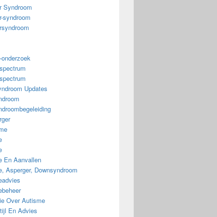
r Syndroom
r-syndroom
rsyndroom
-onderzoek
spectrum
spectrum
ndroom Updates
ndroom
droombegeleiding
rger
sme
e
e
e En Aanvallen
ie, Asperger, Downsyndroom
eadvies
iebeheer
tie Over Autisme
ijl En Advies