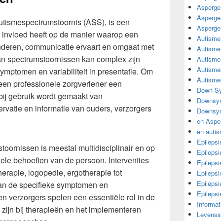
Asperge
Asperge
utismespectrumstoornis (ASS), is een
Asperge
 invloed heeft op de manier waarop een
Autisme
anderen, communicatie ervaart en omgaat met
Autisme
van spectrumstoornissen kan complex zijn
Autisme
Autisme
mptomen en variabiliteit in presentatie. Om
Autisme
 een professionele zorgverlener een
Down Sy
rbij gebruik wordt gemaakt van
Downsy
rvatie en informatie van ouders, verzorgers
Downsyn
en Aspe
en auti
Epilepsi
oornissen is meestal multidisciplinair en op
Epilepsi
ele behoeften van de persoon. Interventies
Epilepsi
erapie, logopedie, ergotherapie tot
Epileps
Epilepsi
van de specifieke symptomen en
Epileps
n verzorgers spelen een essentiële rol in de
Informa
zijn bij therapieën en het implementeren
Levensst