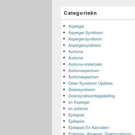
Categorieën
Asperger
Asperger Syndroom
Asperger-syndroom
Aspergersyndroom
Autisme
Autisme
Autisme-onderzoek
Autismespectrum
Autismespectrum
Down Syndroom Updates
Downsyndroom
Downsyndroombegeleiding
en Asperger
en autisme
Epilepsie
Epilepsie
Epilepsie En Aanvallen
Epilepsie, Asperger, Downsyndroom