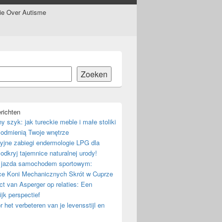
tie Over Autisme
Zoeken
richten
ny szyk: jak tureckie meble i małe stoliki
odmienią Twoje wnętrze
yjne zabiegi endermologie LPG dla
 odkryj tajemnice naturalnej urody!
 jazda samochodem sportowym:
ce Koni Mechanicznych Skrót w Cuprze
t van Asperger op relaties: Een
ijk perspectief
r het verbeteren van je levensstijl en