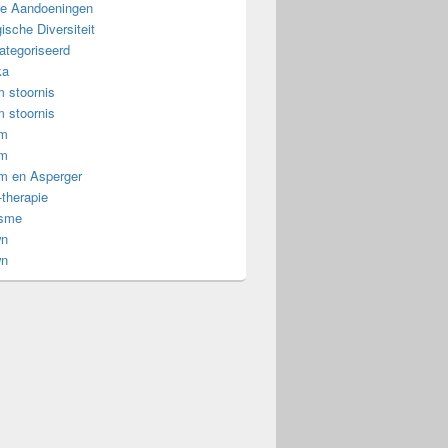
e Aandoeningen
ische Diversiteit
ategoriseerd
ka
 stoornis
 stoornis
om
om
m en Asperger
-therapie
isme
wn
wn