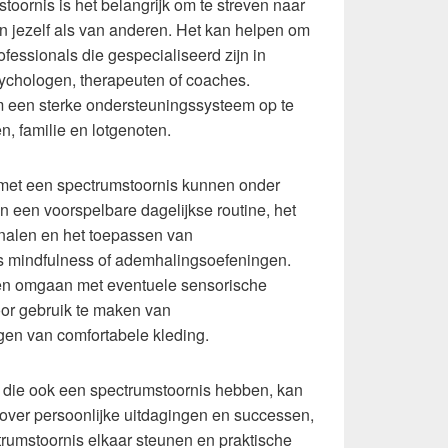
oornis is het belangrijk om te streven naar
an jezelf als van anderen. Het kan helpen om
ofessionals die gespecialiseerd zijn in
ychologen, therapeuten of coaches.
m een sterke ondersteuningssysteem op te
, familie en lotgenoten.
n met een spectrumstoornis kunnen onder
n een voorspelbare dagelijkse routine, het
nalen en het toepassen van
s mindfulness of ademhalingsoefeningen.
eren omgaan met eventuele sensorische
oor gebruik te maken van
gen van comfortabele kleding.
 die ook een spectrumstoornis hebben, kan
 over persoonlijke uitdagingen en successen,
umstoornis elkaar steunen en praktische