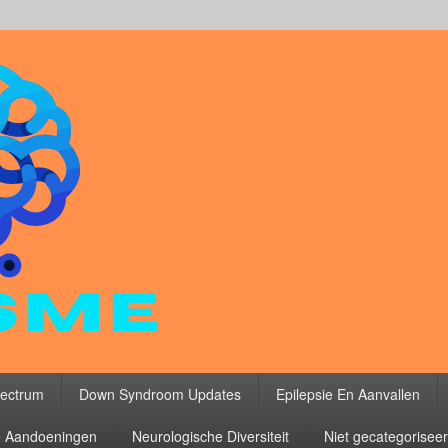
ectrum
Down Syndroom Updates
Epilepsie En Aanvallen
 Aandoeningen
Neurologische Diversiteit
Niet gecategorisee