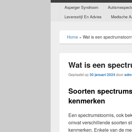
Submenu
Asperger Syndroom
Autismespect
Levensstijl En Advies
Medische A
Home
»
Wat is een spectrumstoorn
Wat is een spect
Geplaatst op
30 januari 2024
door
adm
Soorten spectrums
kenmerken
Een spectrumstoornis, ook be
omvat verschillende soorten s
kenmerken. Enkele van de me