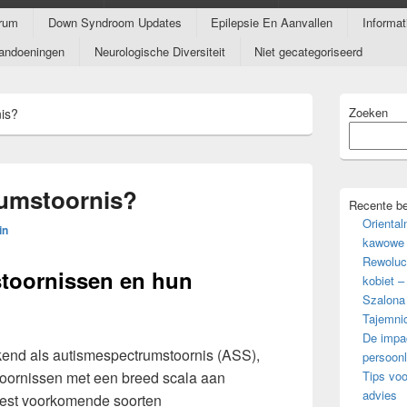
rum
Down Syndroom Updates
Epilepsie En Aanvallen
Informa
andoeningen
Neurologische Diversiteit
Niet gecategoriseerd
Primaire
Zoeken
is?
zijbalk
widget
gebied
rumstoornis?
Recente be
Oriental
in
kawowe 
Rewoluc
toornissen en hun
kobiet –
Szalona
Tajemni
De impac
kend als autismespectrumstoornis (ASS),
persoonl
toornissen met een breed scala aan
Tips voo
advies
est voorkomende soorten