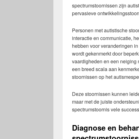
spectrumstoornissen zijn auti
pervasieve ontwikkelingsstoo
Personen met autistische stoo
interactie en communicatie, h
hebben voor veranderingen i
wordt gekenmerkt door beperkt
vaardigheden en een neiging
een breed scala aan kenmerken
stoornissen op het autismespe
Deze stoornissen kunnen leiden
maar met de juiste ondersteu
spectrumstoornis vele succes
Diagnose en behan
spectrumstoornis