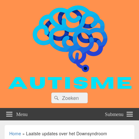
Zoeken
Zoeken
naar:
Menu
Submenu
Home
»
Laatste updates over het Downsyndroom