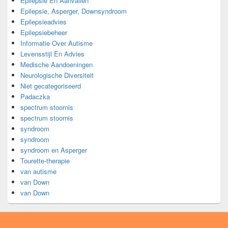
Epilepsie En Aanvallen
Epilepsie, Asperger, Downsyndroom
Epilepsieadvies
Epilepsiebeheer
Informatie Over Autisme
Levensstijl En Advies
Medische Aandoeningen
Neurologische Diversiteit
Niet gecategoriseerd
Padaczka
spectrum stoornis
spectrum stoornis
syndroom
syndroom
syndroom en Asperger
Tourette-therapie
van autisme
van Down
van Down