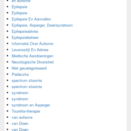
en autisme
Epilepsie
Epilepsie
Epilepsie En Aanvallen
Epilepsie, Asperger, Downsyndroom
Epilepsieadvies
Epilepsiebeheer
Informatie Over Autisme
Levensstijl En Advies
Medische Aandoeningen
Neurologische Diversiteit
Niet gecategoriseerd
Padaczka
spectrum stoornis
spectrum stoornis
syndroom
syndroom
syndroom en Asperger
Tourette-therapie
van autisme
van Down
van Down