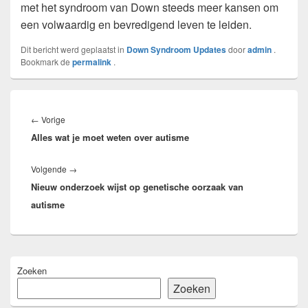
met het syndroom van Down steeds meer kansen om
een volwaardig en bevredigend leven te leiden.
Dit bericht werd geplaatst in
Down Syndroom Updates
door
admin
.
Bookmark de
permalink
.
Bericht
navigatie
Vorig
←
Vorige
Alles wat je moet weten over autisme
bericht:
Volgend
Volgende
→
Nieuw onderzoek wijst op genetische oorzaak van
bericht:
autisme
Primaire
Zoeken
zijbalk
widget
Zoeken
gebied