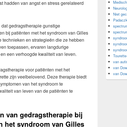
Medisch
st hadden van angst en stress gerelateerd
Neurolog
Niet gec
Padacz
 dat gedragstherapie gunstige
spectrum
spectrum
en bij patiënten met het syndroom van Gilles
syndro
de technieken en strategieën die ze hebben
syndro
ijven toepassen, ervaren langdurige
syndroo
en een verhoogde kwaliteit van leven.
Tourette
van aut
van Do
ragstherapie voor patiënten met het
van Do
ette zijn veelbelovend. Deze therapie biedt
symptomen van het syndroom te
liteit van leven van de patiënten te
n van gedragstherapie bij
n het syndroom van Gilles