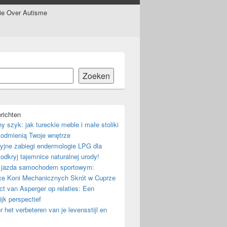
tie Over Autisme
Zoeken
richten
ny szyk: jak tureckie meble i małe stoliki
odmienią Twoje wnętrze
yjne zabiegi endermologie LPG dla
 odkryj tajemnice naturalnej urody!
 jazda samochodem sportowym:
ce Koni Mechanicznych Skrót w Cuprze
t van Asperger op relaties: Een
ijk perspectief
r het verbeteren van je levensstijl en