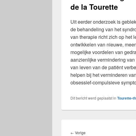
de la Tourette
Uit eerder onderzoek is gebleke
de behandeling van het syndro
van therapie richt zich op het 
ontwikkelen van nieuwe, meer
mogelijke voordelen van gedrag
aanzienlijke vermindering van 
van leven van de patiënt verb
helpen bij het verminderen va
obsessief-compulsieve sympt
Dit bericht werd geplaatst in
Tourette-t
Bericht
navigatie
Vorig
←
Vorige