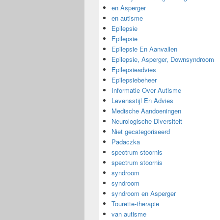
en Asperger
en autisme
Epilepsie
Epilepsie
Epilepsie En Aanvallen
Epilepsie, Asperger, Downsyndroom
Epilepsieadvies
Epilepsiebeheer
Informatie Over Autisme
Levensstijl En Advies
Medische Aandoeningen
Neurologische Diversiteit
Niet gecategoriseerd
Padaczka
spectrum stoornis
spectrum stoornis
syndroom
syndroom
syndroom en Asperger
Tourette-therapie
van autisme