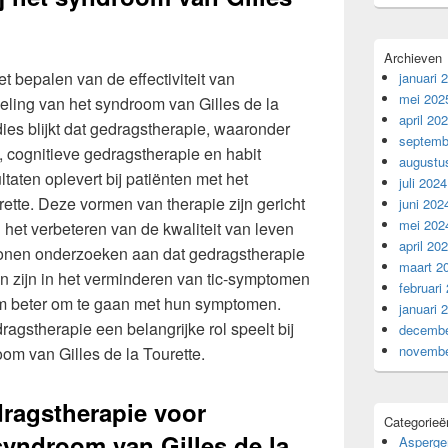
Archieven
t bepalen van de effectiviteit van
januari 
mei 202
eling van het syndroom van Gilles de la
april 20
dies blijkt dat gedragstherapie, waaronder
septemb
 cognitieve gedragstherapie en habit
augustu
ltaten oplevert bij patiënten met het
juli 2024
ette. Deze vormen van therapie zijn gericht
juni 202
mei 202
 het verbeteren van de kwaliteit van leven
april 20
tonen onderzoeken aan dat gedragstherapie
maart 2
kan zijn in het verminderen van tic-symptomen
februari
om beter om te gaan met hun symptomen.
januari 
ragstherapie een belangrijke rol speelt bij
decembe
novembe
om van Gilles de la Tourette.
dragstherapie voor
Categorieë
syndroom van Gilles de la
Asperge