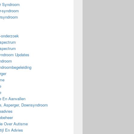
r Syndroom
r-syndroom
rsyndroom
-onderzoek
spectrum
spectrum
ndroom Updates
ndroom
droombegeleiding
rger
sme
e
e
e En Aanvallen
ie, Asperger, Downsyndroom
eadvies
iebeheer
tie Over Autisme
ijl En Advies