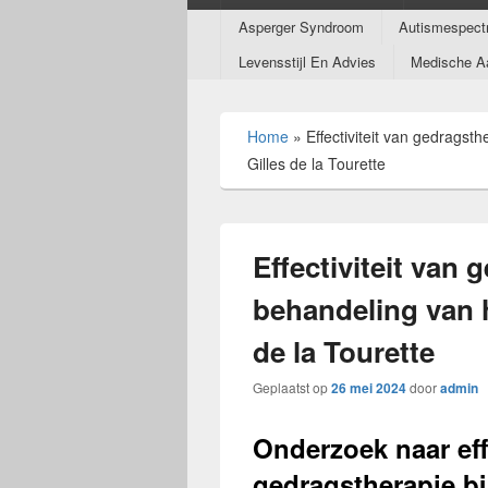
Submenu
Asperger Syndroom
Autismespect
Levensstijl En Advies
Medische A
Home
»
Effectiviteit van gedragst
Gilles de la Tourette
Effectiviteit van 
behandeling van 
de la Tourette
Geplaatst op
26 mei 2024
door
admin
Onderzoek naar effe
gedragstherapie bi