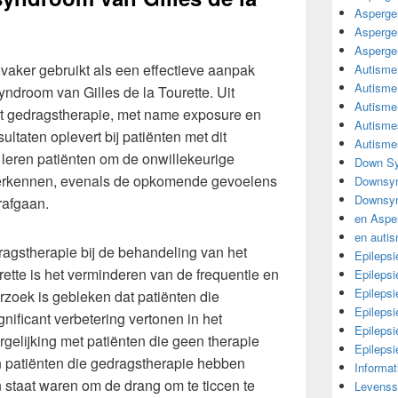
Asperge
Asperge
Asperge
vaker gebruikt als een effectieve aanpak
Autisme
Autisme
ndroom van Gilles de la Tourette. Uit
Autisme
at gedragstherapie, met name exposure en
Autisme
ultaten oplevert bij patiënten met dit
Autisme
 leren patiënten om de onwillekeurige
Down Sy
 herkennen, evenals de opkomende gevoelens
Downsy
Downsyn
rafgaan.
en Aspe
en auti
ragstherapie bij de behandeling van het
Epilepsi
ette is het verminderen van de frequentie en
Epilepsi
Epilepsi
derzoek is gebleken dat patiënten die
Epileps
ificant verbetering vertonen in het
Epilepsi
rgelijking met patiënten die geen therapie
Epileps
patiënten die gedragstherapie hebben
Informa
 staat waren om de drang om te ticcen te
Levensst