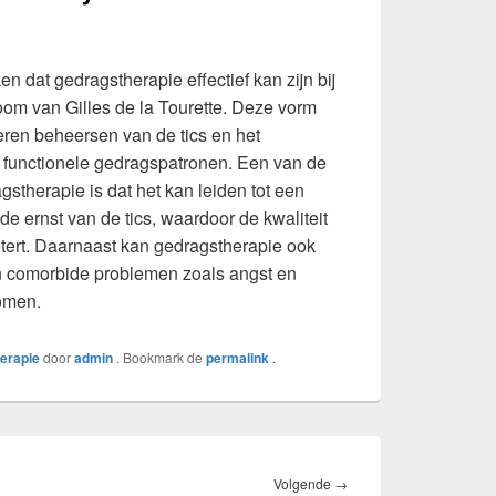
n dat gedragstherapie effectief kan zijn bij
om van Gilles de la Tourette. Deze vorm
leren beheersen van de tics en het
 functionele gedragspatronen. Een van de
stherapie is dat het kan leiden tot een
de ernst van de tics, waardoor de kwaliteit
etert. Daarnaast kan gedragstherapie ook
n comorbide problemen zoals angst en
omen.
herapie
door
admin
. Bookmark de
permalink
.
Volgend
Volgende
→