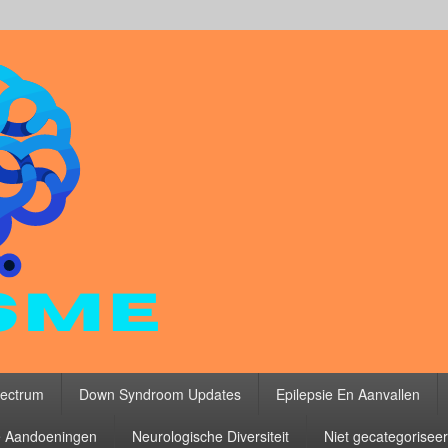
ectrum
Down Syndroom Updates
Epilepsie En Aanvallen
 Aandoeningen
Neurologische Diversiteit
Niet gecategorisee