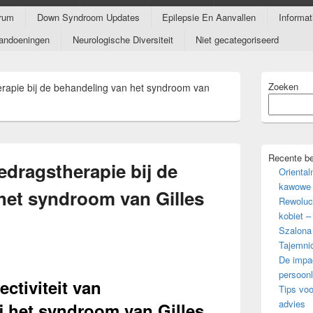
rum
Down Syndroom Updates
Epilepsie En Aanvallen
Informa
andoeningen
Neurologische Diversiteit
Niet gecategoriseerd
Primaire
Zoeken
herapie bij de behandeling van het syndroom van
zijbalk
widget
gebied
Recente be
gedragstherapie bij de
Oriental
kawowe 
het syndroom van Gilles
Rewoluc
kobiet –
Szalona
Tajemni
De impac
persoonl
ctiviteit van
Tips voo
advies
j het syndroom van Gilles