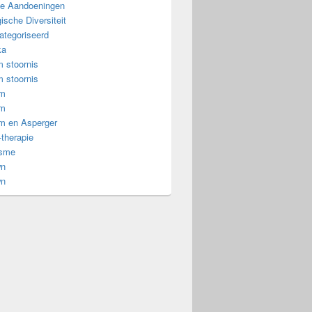
e Aandoeningen
ische Diversiteit
ategoriseerd
ka
 stoornis
 stoornis
om
om
m en Asperger
-therapie
isme
wn
wn