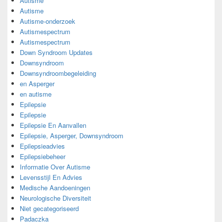
Autisme
Autisme
Autisme-onderzoek
Autismespectrum
Autismespectrum
Down Syndroom Updates
Downsyndroom
Downsyndroombegeleiding
en Asperger
en autisme
Epilepsie
Epilepsie
Epilepsie En Aanvallen
Epilepsie, Asperger, Downsyndroom
Epilepsieadvies
Epilepsiebeheer
Informatie Over Autisme
Levensstijl En Advies
Medische Aandoeningen
Neurologische Diversiteit
Niet gecategoriseerd
Padaczka