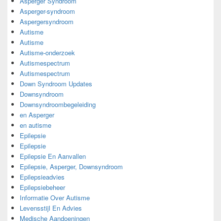
Asperger Syndroom
Asperger-syndroom
Aspergersyndroom
Autisme
Autisme
Autisme-onderzoek
Autismespectrum
Autismespectrum
Down Syndroom Updates
Downsyndroom
Downsyndroombegeleiding
en Asperger
en autisme
Epilepsie
Epilepsie
Epilepsie En Aanvallen
Epilepsie, Asperger, Downsyndroom
Epilepsieadvies
Epilepsiebeheer
Informatie Over Autisme
Levensstijl En Advies
Medische Aandoeningen