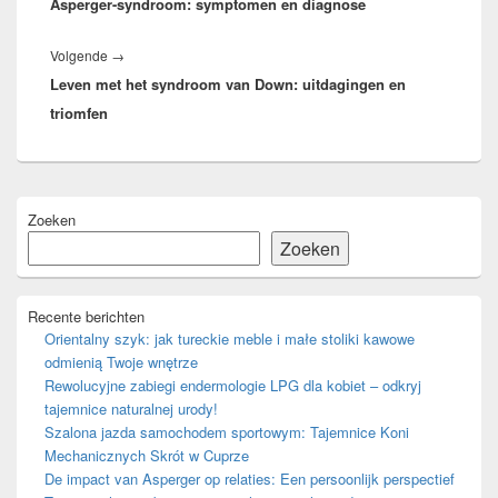
Asperger-syndroom: symptomen en diagnose
bericht:
Volgend
Volgende
→
Leven met het syndroom van Down: uitdagingen en
bericht:
triomfen
Primaire
Zoeken
zijbalk
widget
Zoeken
gebied
Recente berichten
Orientalny szyk: jak tureckie meble i małe stoliki kawowe
odmienią Twoje wnętrze
Rewolucyjne zabiegi endermologie LPG dla kobiet – odkryj
tajemnice naturalnej urody!
Szalona jazda samochodem sportowym: Tajemnice Koni
Mechanicznych Skrót w Cuprze
De impact van Asperger op relaties: Een persoonlijk perspectief