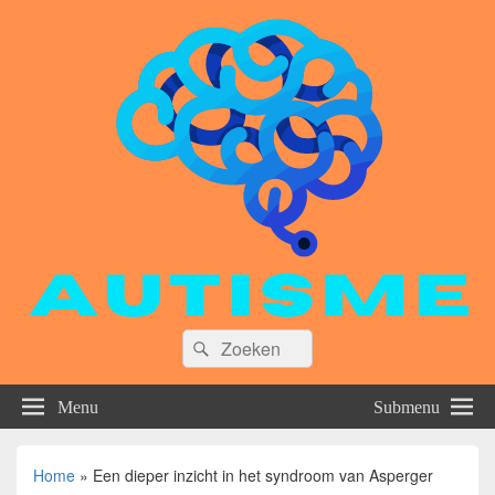
Zoeken
Zoeken
naar:
Menu
Submenu
Home
»
Een dieper inzicht in het syndroom van Asperger