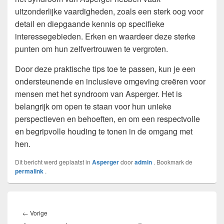
uitzonderlijke vaardigheden, zoals een sterk oog voor
detail en diepgaande kennis op specifieke
interessegebieden. Erken en waardeer deze sterke
punten om hun zelfvertrouwen te vergroten.
Door deze praktische tips toe te passen, kun je een
ondersteunende en inclusieve omgeving creëren voor
mensen met het syndroom van Asperger. Het is
belangrijk om open te staan voor hun unieke
perspectieven en behoeften, en om een respectvolle
en begripvolle houding te tonen in de omgang met
hen.
Dit bericht werd geplaatst in
Asperger
door
admin
. Bookmark de
permalink
.
Bericht
navigatie
Vorig
←
Vorige