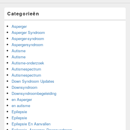
Categorieën
Asperger
Asperger Syndroom
Asperger-syndroom
Aspergersyndroom
Autisme
Autisme
Autisme-onderzoek
Autismespectrum
Autismespectrum
Down Syndroom Updates
Downsyndroom
Downsyndroombegeleiding
en Asperger
en autisme
Epilepsie
Epilepsie
Epilepsie En Aanvallen
Epilepsie, Asperger, Downsyndroom