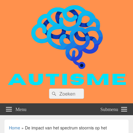
Zoeken
Zoeken
naar:
Menu
Submenu
Home
»
De impact van het spectrum stoornis op het