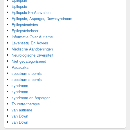
Epilepsie
Epilepsie
Epilepsie En Aanvallen
Epilepsie, Asperger, Downsyndroom
Epilepsieadvies
Epilepsiebeheer
Informatie Over Autisme
Levensstijl En Advies
Medische Aandoeningen
Neurologische Diversiteit
Niet gecategoriseerd
Padaczka
spectrum stoornis
spectrum stoornis
syndroom
syndroom
syndroom en Asperger
Tourette-therapie
van autisme
van Down
van Down