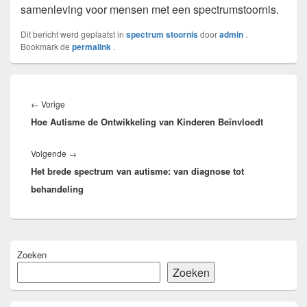
samenleving voor mensen met een spectrumstoornis.
Dit bericht werd geplaatst in
spectrum stoornis
door
admin
.
Bookmark de
permalink
.
Bericht
navigatie
Vorig
←
Vorige
Hoe Autisme de Ontwikkeling van Kinderen Beïnvloedt
bericht:
Volgend
Volgende
→
Het brede spectrum van autisme: van diagnose tot
bericht:
behandeling
Primaire
Zoeken
zijbalk
widget
Zoeken
gebied